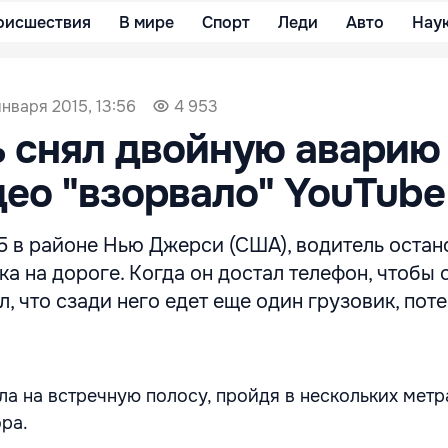
оисшествия
В мире
Спорт
Леди
Авто
Нау
января 2015, 13:56
4 953
 снял двойную аварию
ео "взорвало" YouTube
5 в районе Нью Джерси (США), водитель остан
ка на дороге. Когда он достал телефон, чтобы 
л, что сзади него едет еще один грузовик, по
ла на встречную полосу, пройдя в нескольких метр
ра.