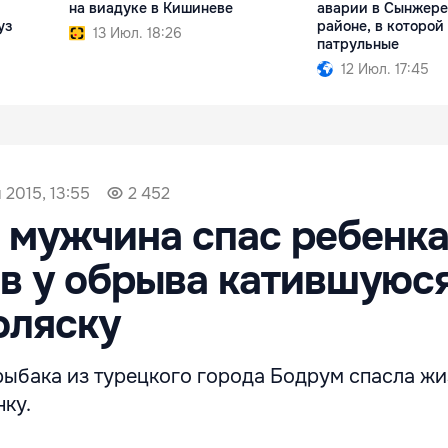
на виадуке в Кишиневе
аварии в Сынжер
уз
районе, в которой
13 Июл. 18:26
патрульные
12 Июл. 17:45
 2015, 13:55
2 452
 мужчина спас ребенка
в у обрыва катившуюся
оляску
рыбака из турецкого города Бодрум спасла жи
ку.