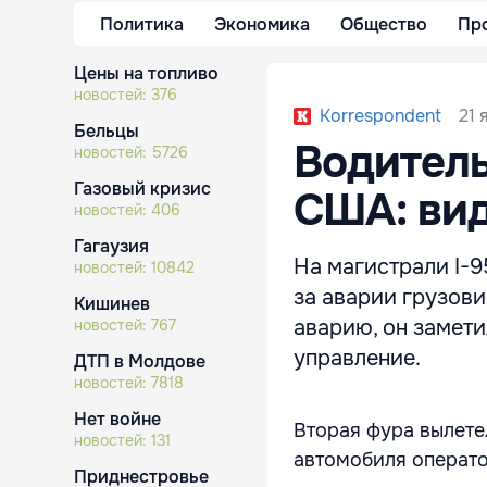
Политика
Экономика
Общество
Пр
Цены на топливо
новостей:
376
21 
Korrespondent
Бельцы
Водитель
новостей:
5726
Газовый кризис
США: вид
новостей:
406
Гагаузия
На магистрали I-9
новостей:
10842
за аварии грузови
Кишинев
аварию, он замети
новостей:
767
управление.
ДТП в Молдове
новостей:
7818
Нет войне
Вторая фура вылете
новостей:
131
автомобиля операто
Приднестровье