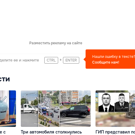
Разместить рекламу на сайте
Нашли ошибку в тексте
+
делите ее и нажмите
CTRL
ENTER
Сообщите нам!
сти
е с
Три автомобиля столкнулись
ГИП представил п