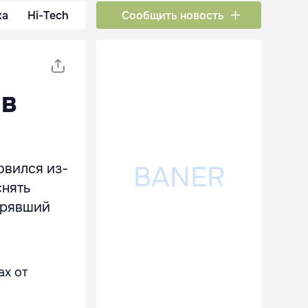
ка
Hi-Tech
Сообщить новость
 в
овился из-
снять
терявший
ах от