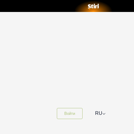
⌵
RU
Войти