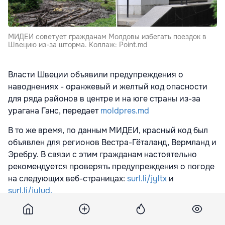
МИДЕИ советует гражданам Молдовы избегать поездок в
Швецию из-за шторма. Коллаж: Point.md
Власти Швеции объявили предупреждения о
наводнениях - оранжевый и желтый код опасности
для ряда районов в центре и на юге страны из-за
урагана Ганс, передает
moldpres.md
В то же время, по данным MИДЕИ, красный код был
объявлен для регионов Вестра-Гёталанд, Вермланд и
Эребру. В связи с этим гражданам настоятельно
рекомендуется проверять предупреждения о погоде
на следующих веб-страницах:
surl.li/jyltx
и
surl.li/jylud.
Также в случае возникновения чрезвычайных
ситуаций люди могут обратиться за помощью по