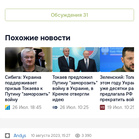
Обсуждения
31
Похожие новости
Сибига: Украина
Токаев предложил
Зеленский: Тольк
поддерживает
Путину "заморозить"
этом году Украин
призыв Токаева к
войну в Украине, в
уже десятки раз
Путину "заморозить"
Кремле отвергли
предлагала РФ
войну
идею
прекратить войну
26 Июл. 18:45
26 Июл. 10:25
19 Июл. 10:25
Andys
10 августа 2023, 15:27
3 390