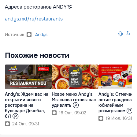
Адреса ресторанов ANDY'S:
andys.md/ru/restaurants
Источник
Andys
Похожие новости
Andy's: Ждем вас на
Новое меню Andy's:
Andy’s: Oтмечаем
открытии нового
Мы снова готовы вас
летие грандиозн
ресторана на
удивлять Ⓟ
юбилейным
бульваре Дечебал,
розыгрышем Ⓟ
16 Окт. 09:02
6/1 Ⓟ
19 Июл. 16:31
24 Окт. 09:31