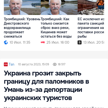
Тромбицкий: Уровень
Тромбицкий: Как
ЕС исключил из 2
Днестровского
только снизится
пакета санкций
водохранилища
сброс вниз реки,
ограничения на
продолжает
Кишинев может
поставки россий
снижаться
остаться без воды
рыбы
10 Июл. 11:35
25 Июл. 16:00
13 Июл. 20:58
Tsn
10 августа 2023, 15:09
18 517
Украина грозит закрыть
границу для паломников в
Умань из-за депортации
украинских туристов