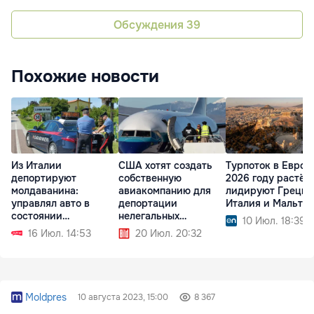
Обсуждения
39
Похожие новости
Из Италии
США хотят создать
Турпоток в Европ
депортируют
собственную
2026 году растёт:
молдаванина:
авиакомпанию для
лидируют Греция
управлял авто в
депортации
Италия и Мальта
состоянии
нелегальных
10 Июл. 18:39
алкогольного
мигрантов
16 Июл. 14:53
20 Июл. 20:32
опьянения
Moldpres
10 августа 2023, 15:00
8 367