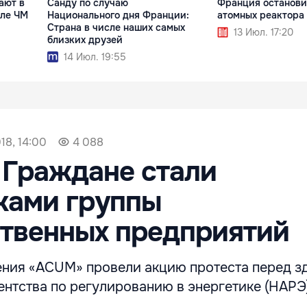
ают в
Санду по случаю
Франция останови
але ЧМ
Национального дня Франции:
атомных реактора
Страна в числе наших самых
13 Июл. 17:20
близких друзей
14 Июл. 19:55
18, 14:00
4 088
 Граждане стали
ками группы
твенных предприятий
ния «ACUM» провели акцию протеста перед з
нтства по регулированию в энергетике (НАРЭ)