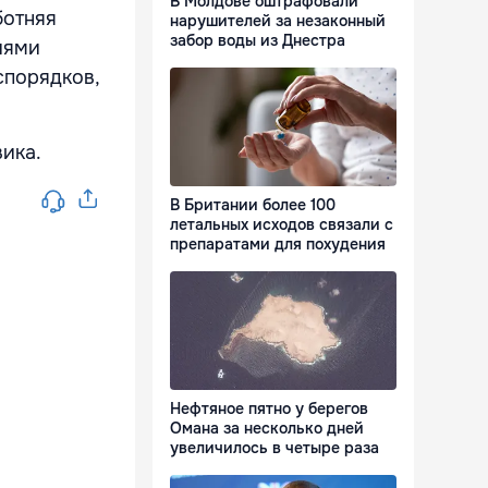
В Молдове оштрафовали
ботняя
нарушителей за незаконный
забор воды из Днестра
иями
спорядков,
вика.
В Британии более 100
летальных исходов связали с
препаратами для похудения
Нефтяное пятно у берегов
Омана за несколько дней
увеличилось в четыре раза