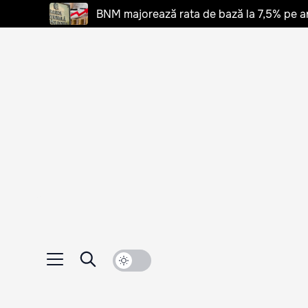
BNM majorează rata de bază la 7,5% pe a