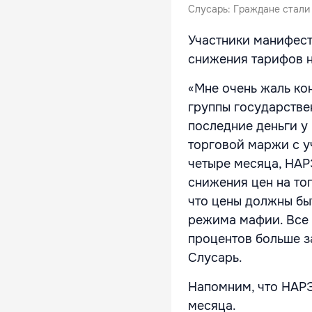
Слусарь: Граждане стали
Участники манифест
снижения тарифов н
«Мне очень жаль ко
группы государстве
последние деньги у
торговой маржи с у
четыре месяца, НАР
снижения цен на то
что цены должны бы
режима мафии. Все 
процентов больше з
Слусарь.
Напомним, что НАРЭ
месяца.