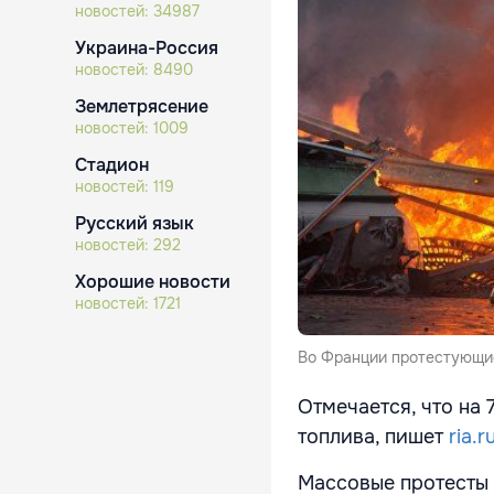
новостей:
34987
Украина-Россия
новостей:
8490
Землетрясение
новостей:
1009
Стадион
новостей:
119
Русский язык
новостей:
292
Хорошие новости
новостей:
1721
Во Франции протестующие
Отмечается, что на 
топлива, пишет
ria.r
Массовые протесты 