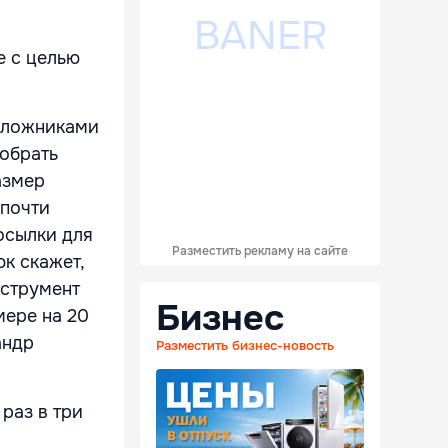
е с целью
заложниками
тобрать
азмер
 почти
осылки для
Разместить рекламу на сайте
к скажет,
нструмент
Бизнес
мере на 20
андр
Разместить бизнес-новость
раз в три