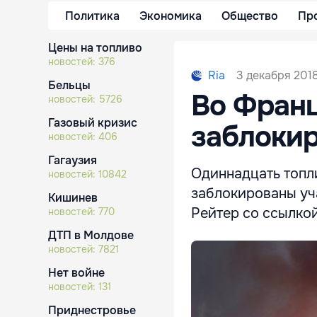
Политика
Экономика
Общество
Пр
Цены на топливо
новостей:
376
3 декабря 2018
Ria
Бельцы
Во Фран
новостей:
5726
Газовый кризис
заблокир
новостей:
406
Гагаузия
Одиннадцать топл
новостей:
10842
заблокированы уч
Кишинев
Рейтер со ссылкой
новостей:
770
ДТП в Молдове
новостей:
7821
Нет войне
новостей:
131
Приднестровье