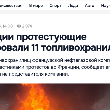
оисшествия
В мире
Спорт
Леди
Авто
Нау
, 14:08
2 974
ции протестующие
овали 11 топливохран
ивохранилищ французской нефтегазовой компа
астниками протестов во Франции, сообщает а
 на представителя компании.