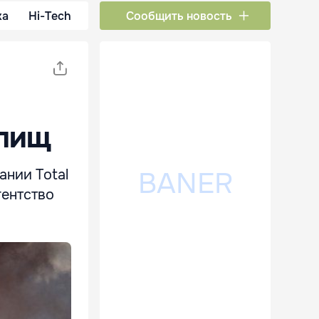
ка
Hi-Tech
Сообщить новость
илищ
нии Total
гентство