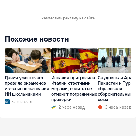
Разместить рекламу на сайте
Похожие новости
Дания ужесточает
Испания пригрозила
Саудовская Арав
правила экзаменов
Италии ответными
Пакистан и Турц
из-за использования
мерами, если та не
образовали
ИИ школьниками
отменит пограничные
оборонительный
проверки
союз
час назад
2 часа назад
3 часа назад