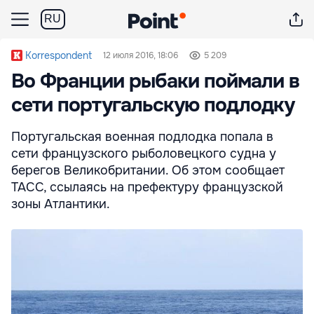
RU
Korrespondent
12 июля 2016, 18:06
5 209
Во Франции рыбаки поймали в
сети португальскую подлодку
Португальская военная подлодка попала в
сети французского рыболовецкого судна у
берегов Великобритании. Об этом сообщает
ТАСС, ссылаясь на префектуру французской
зоны Атлантики.