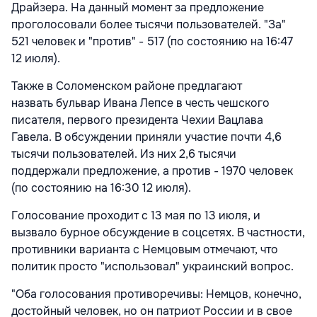
Драйзера. На данный момент за предложение
проголосовали более тысячи пользователей. "За"
521 человек и "против" - 517 (по состоянию на 16:47
12 июля).
Также в Соломенском районе предлагают
назвать бульвар Ивана Лепсе в честь чешского
писателя, первого президента Чехии Вацлава
Гавела. В обсуждении приняли участие почти 4,6
тысячи пользователей. Из них 2,6 тысячи
поддержали предложение, а против - 1970 человек
(по состоянию на 16:30 12 июля).
Голосование проходит с 13 мая по 13 июля, и
вызвало бурное обсуждение в соцсетях. В частности,
противники варианта с Немцовым отмечают, что
политик просто "использовал" украинский вопрос.
"Оба голосования противоречивы: Немцов, конечно,
достойный человек, но он патриот России и в свое