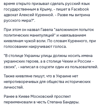
время открыто призывал сделать русский язык
государственным в Крыму, - пишет в Facebook
адвокат Алексей Куренной. - Разве мы витрина
русского мира?".
При этом он назвал Гавела "заложником попыток
политических манипуляций" и навязыванием
киевлянам чужой воли. По словам Куренного, при
голосовании накручивают голоса.
"В столице Украины улицы должны носить имена
украинских героев, а в столице Чехии и России -
своих", - написал в соцсети один из пользователей.
Также киевляне пишут, что в Украине нет
непротиворечивых для общества исторических
личностей.
Ранее в Киеве Московский проспект
переименовали в честь Степана Бандеры.