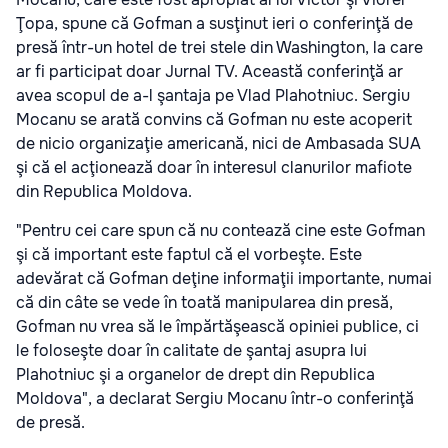
Ţopa, spune că Gofman a susţinut ieri o conferinţă de
presă într-un hotel de trei stele din Washington, la care
ar fi participat doar Jurnal TV. Această conferinţă ar
avea scopul de a-l şantaja pe Vlad Plahotniuc. Sergiu
Mocanu se arată convins că Gofman nu este acoperit
de nicio organizaţie americană, nici de Ambasada SUA
şi că el acţionează doar în interesul clanurilor mafiote
din Republica Moldova.
"Pentru cei care spun că nu contează cine este Gofman
şi că important este faptul că el vorbeşte. Este
adevărat că Gofman deţine informaţii importante, numai
că din câte se vede în toată manipularea din presă,
Gofman nu vrea să le împărtăşească opiniei publice, ci
le foloseşte doar în calitate de şantaj asupra lui
Plahotniuc şi a organelor de drept din Republica
Moldova", a declarat Sergiu Mocanu într-o conferinţă
de presă.