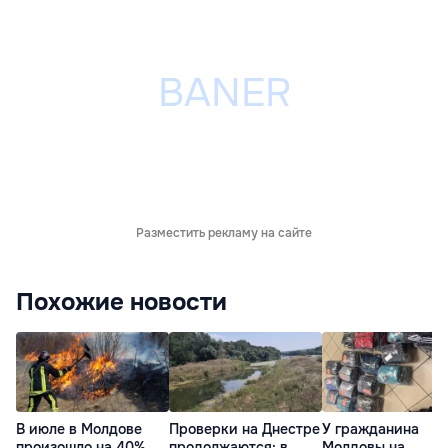
Разместить рекламу на сайте
Похожие новости
В июле в Молдове
Проверки на Днестре
У гражданина
произошло на 40%
продолжаются: в
Молдовы на