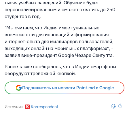
тысяч учебных заведений. Обучение будет
персонализированным и сможет охватить до 250
студентов в год.
"Мы считаем, что Индия имеет уникальные
возможности для инноваций и формирования
интернет-опыта для миллиардов пользователей,
выходящих онлайн на мобильных платформах", -
заявил вице-президент Google Чезаре Сенгупта.
Ранее также сообщалось, что в Индии смартфоны
оборудуют тревожной кнопкой.
Подпишитесь на новости Point.md в Google
Источник
Korrespondent