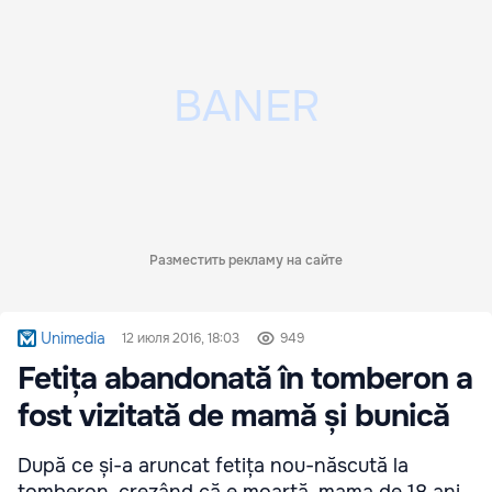
Разместить рекламу на сайте
Unimedia
12 июля 2016, 18:03
949
Fetița abandonată în tomberon a
fost vizitată de mamă și bunică
După ce și-a aruncat fetița nou-născută la
tomberon, crezând că e moartă, mama de 18 ani