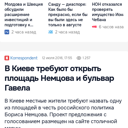
Молдова и Швеция
Санду — диаспоре:
НОН отказался
обсудили
Как было бы
проверять
расширение
прекрасно, если бы
имущество Иона
инвестиций и
вы были здесь не
Чебана
подготовку к
только в августе
6 часов назад
отопительному
2 часа назад
2 часа назад
сезону
Korrespondent
12 июля 2016, 17:55
1 257
В Киеве требуют открыть
площадь Немцова и бульвар
Гавела
В Киеве местные жители требуют назвать одну
из площадей в честь российского политика
Бориса Немцова. Проект предложения с
голосованием размещен на сайте столичной