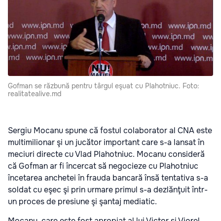
Gofman se răzbună pentru târgul eşuat cu Plahotniuc. Foto:
realitatealive.md
Sergiu Mocanu spune că fostul colaborator al CNA este
multimilionar şi un jucător important care s-a lansat în
meciuri directe cu Vlad Plahotniuc. Mocanu consideră
că Gofman ar fi încercat să negocieze cu Plahotniuc
încetarea anchetei în frauda bancară însă tentativa s-a
soldat cu eşec şi prin urmare primul s-a dezlănţuit într-
un proces de presiune şi şantaj mediatic.
Mocanu, care este fost apropiat al lui Victor şi Viorel