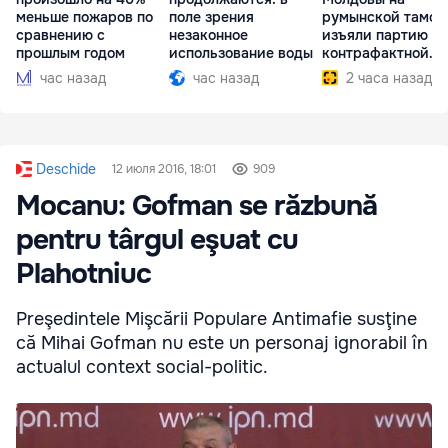
меньше пожаров по
поле зрения
румынской тамож
сравнению с
незаконное
изъяли партию
прошлым годом
использование воды
контрафактной
одежды
час назад
час назад
2 часа назад
Deschide
12 июля 2016, 18:01
909
Mocanu: Gofman se răzbună
pentru târgul eşuat cu
Plahotniuc
Preşedintele Mişcării Populare Antimafie susţine
că Mihai Gofman nu este un personaj ignorabil în
actualul context social-politic.