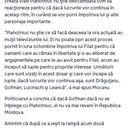
creată Vlad Plahotniuc nu ştie deocamdată cum să
reacţioneze pentru că dacă lucrurile vor continua în
acelaşi ritm, în curând se vor porni împotriva lui şi alte
personaje importante.
"Plahotniuc nu ştie ce să facă deaceea la ora actuală au
muţit televiziunile lui. El nu poate opri acest proces
pornit în luna octombrie împotriva lui Filat pentru că
oamenii care au rămas în libertate şi s-au eliberat de
angajmentele pe care le-au avut pentru Filat, acum au
început să lupte pentru propriile interese. Următorii
care sunt vizaţi în acest dosar şi care vor începe să
lupte, dacă lucrurile vor continua aşa, sunt Drăguţanu,
Gofman, Lucinschi şi Leancă", a mai spus Mocanu.
Politicianul a conchis că dacă Gofman dacă nu se
înţelege cu Plahotniuc, el nu va mai reveni în Republica
Moldova.
Amintim că după ce a ieşit la rampă acum două