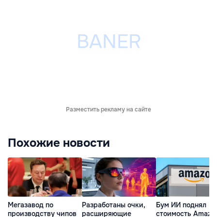
Разместить рекламу на сайте
Похожие новости
Мегазавод по
Разработаны очки,
Бум ИИ поднял
производству чипов
расширяющие
стоимость Amazo