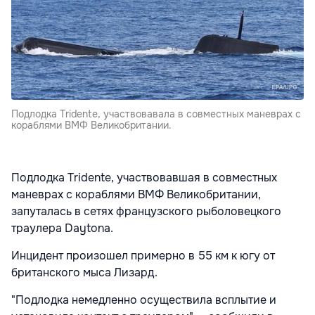
Подлодка Tridente, участвовавала в совместных маневрах с
кораблями ВМФ Великобритании.
Подлодка Tridente, участвовавшая в совместных
маневрах с кораблями ВМФ Великобритании,
запуталась в сетях французского рыболовецкого
траулера Daytona.
Инцидент произошел примерно в 55 км к югу от
британского мыса Лизард.
"Подлодка немедленно осуществила всплытие и