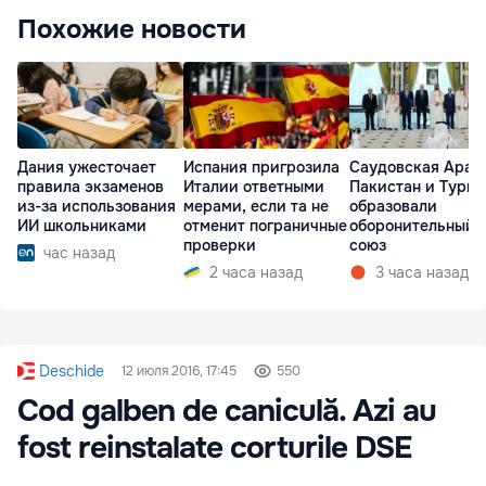
Похожие новости
Дания ужесточает
Испания пригрозила
Саудовская Арав
правила экзаменов
Италии ответными
Пакистан и Турц
из-за использования
мерами, если та не
образовали
ИИ школьниками
отменит пограничные
оборонительный
проверки
союз
час назад
2 часа назад
3 часа назад
Deschide
12 июля 2016, 17:45
550
Cod galben de caniculă. Azi au
fost reinstalate corturile DSE