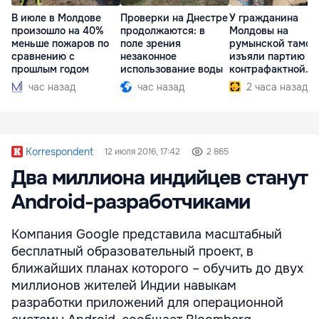
В июле в Молдове
Проверки на Днестре
У гражданина
произошло на 40%
продолжаются: в
Молдовы на
меньше пожаров по
поле зрения
румынской тамож
сравнению с
незаконное
изъяли партию
прошлым годом
использование воды
контрафактной
одежды
час назад
час назад
2 часа назад
Korrespondent
12 июля 2016, 17:42
2 865
Два миллиона индийцев станут
Android-разработчиками
Компания Google представила масштабный
бесплатный образовательный проект, в
ближайших планах которого – обучить до двух
миллионов жителей Индии навыкам
разработки приложений для операционной