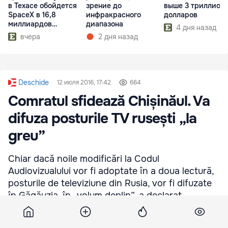
в Техасе обойдется
зрение до
выше 3 триллион
SpaceX в 16,8
инфракрасного
долларов
миллиардов
диапазона
4 дня назад
долларов
вчера
2 дня назад
Deschide
12 июля 2016, 17:42
664
Comratul sfidează Chișinăul. Va
difuza posturile TV rusești „la
greu”
Chiar dacă noile modificări la Codul
Audiovizualului vor fi adoptate în a doua lectură,
posturile de televiziune din Rusia, vor fi difuzate
în Găgăuzia, în „volum deplin”, a declarat
bașcanul Irina Vlah.