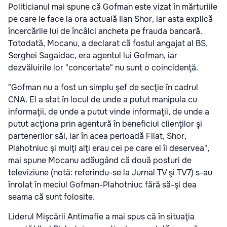
Politicianul mai spune că Gofman este vizat în mărturiile
pe care le face la ora actuală Ilan Shor, iar asta explică
încercările lui de încâlci ancheta pe frauda bancară.
Totodată, Mocanu, a declarat că fostul angajat al BS,
Serghei Sagaidac, era agentul lui Gofman, iar
dezvăluirile lor "concertate" nu sunt o coincidenţă.
"Gofman nu a fost un simplu şef de secţie în cadrul
CNA. El a stat în locul de unde a putut manipula cu
informaţii, de unde a putut vinde informaţii, de unde a
putut acţiona prin agentură în beneficiul clienţilor şi
partenerilor săi, iar în acea perioadă Filat, Shor,
Plahotniuc şi mulţi alţi erau cei pe care el îi deservea",
mai spune Mocanu adăugând că două posturi de
televiziune (notă: referindu-se la Jurnal TV şi TV7) s-au
înrolat în meciul Gofman-Plahotniuc fără să-şi dea
seama că sunt folosite.
Liderul Mişcării Antimafie a mai spus că în situaţia