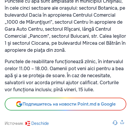
Punctele cu apă sunt amplasate în municipiul Chişinău,
în cele cinci sectoare ale orașului: sectorul Botanica, pe
bulevardul Dacia în apropierea Centrului Comercial
„1000 de Mărunţişuri", sectorul Centru în apropiere de
Gara Auto Centru, sectorul Rîşcani, lângă Centrul
Comercial „Pancom", sectorul Buiucani, str. Calea Ieşilor
1 şi sectorul Ciocana, pe bulevardul Mircea cel Bătrân în
apropiere de piaţa din zonă.
Punctele de reabilitare funcționează zilnic, în intervalul
orelor 11.00 – 18.00. Oamenii pot veni aici pentru a bea
apă şi a se proteja de soare. În caz de necesitate,
salvatorii vor acorda primul ajutor calificat. Corturile
vor funcționa inclusiv, pînă vineri, 15 iulie.
Подпишитесь на новости Point.md в Google
Источник
Deschide