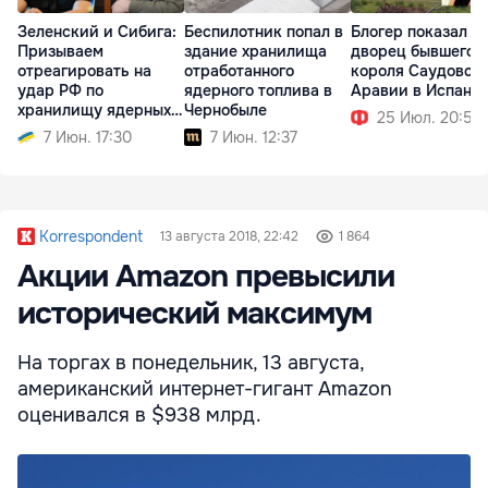
Зеленский и Сибига:
Беспилотник попал в
Блогер показал
Призываем
здание хранилища
дворец бывшего
отреагировать на
отработанного
короля Саудовск
удар РФ по
ядерного топлива в
Аравии в Испани
хранилищу ядерных
Чернобыле
25 Июл. 20:59
отходов
7 Июн. 17:30
7 Июн. 12:37
Korrespondent
13 августа 2018, 22:42
1 864
Акции Amazon превысили
исторический максимум
На торгах в понедельник, 13 августа,
американский интернет-гигант Amazon
оценивался в $938 млрд.