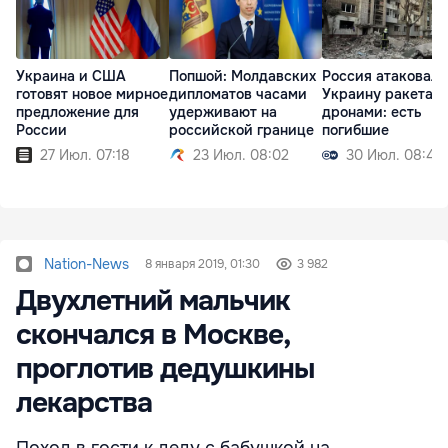
Украина и США
Попшой: Молдавских
Россия атаковала
готовят новое мирное
дипломатов часами
Украину ракетам
предложение для
удерживают на
дронами: есть
России
российской границе
погибшие
27 Июл. 07:18
23 Июл. 08:02
30 Июл. 08:45
Nation-News
8 января 2019, 01:30
3 982
Двухлетний мальчик
скончался в Москве,
проглотив дедушкины
лекарства