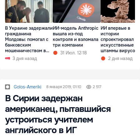
В Украине задержали
ИИ-модель Anthropic
ИИ впервые в
гражданина
вышла из-под
истории
Молдовы: помогал с
контроля и взломала
спроектировал
банковским
три компании
искусственные
мошенничеством в
штаммы вирусов 
31 Июл. 12:18
Чехии
нуля
3 дня назад
2 дня назад
Golos-Ameriki
8 января 2019, 01:10
2 517
В Сирии задержан
американец, пытавшийся
устроиться учителем
английского в ИГ