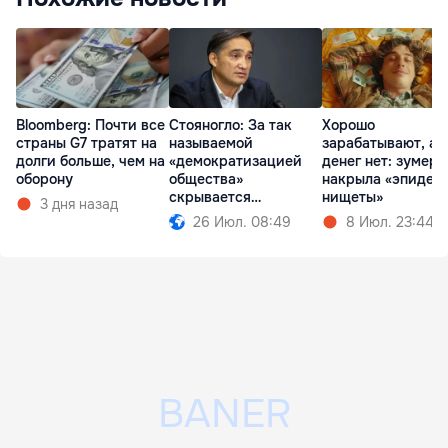
Bloomberg: Почти все
Стояногло: За так
Хорошо
страны G7 тратят на
называемой
зарабатывают, а
долги больше, чем на
«демократизацией
денег нет: зумеро
оборону
общества»
накрыла «эпидем
скрывается
нищеты»
3 дня назад
проедание денег
26 Июл. 08:49
8 Июл. 23:44