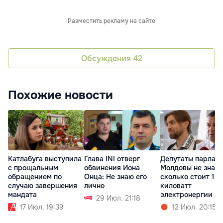
Разместить рекламу на сайте
Обсуждения
42
Похожие новости
Катлабуга выступила
Глава INI отверг
Депутаты парлам
с прощальным
обвинения Иона
Молдовы не знают
обращением по
Онца: Не знаю его
сколько стоит 1
случаю завершения
лично
киловатт
мандата
электронергии
29 Июл. 21:18
17 Июл. 19:39
12 Июл. 20:15