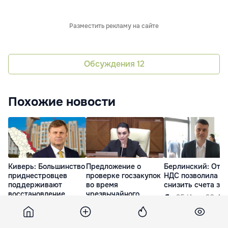
Разместить рекламу на сайте
Обсуждения
12
Похожие новости
Киверь: Большинство
Предложение о
Берлинский: Отм
приднестровцев
проверке госзакупок
НДС позволила б
поддерживают
во время
снизить счета за 
восстановление
чрезвычайного
25 Июл. 20:45
единых пространств
положения депутаты
отклонили
15 Июл. 17:44
9 Июл. 13:53