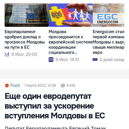
Европарламент
Молдова
Energocom стала
одобрил доклад о
присоединится к
первой компание
прогрессе Молдовы
европейской системе
Молдовы с выруч
на пути в ЕС
координации
свыше миллиард
социального
евро
8 Июл. 20:00
обеспечения
9 Июл. 14:51
5 дней назад
Point
1 марта 2022, 14:36
9 416
Еще один евродепутат
выступил за ускорение
вступления Молдовы в ЕС
Депутат Европарламента Евгений Томак