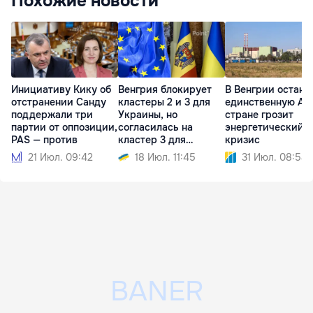
Похожие новости
Инициативу Кику об
Венгрия блокирует
В Венгрии остано
отстранении Санду
кластеры 2 и 3 для
единственную АЭ
поддержали три
Украины, но
стране грозит
партии от оппозиции,
согласилась на
энергетический
PAS — против
кластер 3 для
кризис
Молдовы
21 Июл. 09:42
18 Июл. 11:45
31 Июл. 08:54