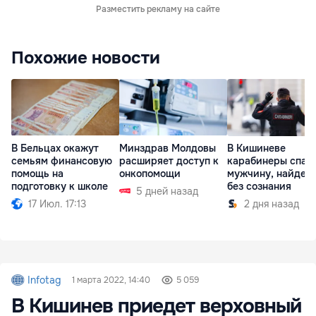
Разместить рекламу на сайте
Похожие новости
В Бельцах окажут
Минздрав Молдовы
В Кишиневе
семьям финансовую
расширяет доступ к
карабинеры спас
помощь на
онкопомощи
мужчину, найден
подготовку к школе
без сознания
5 дней назад
17 Июл. 17:13
2 дня назад
Infotag
1 марта 2022, 14:40
5 059
В Кишинев приедет верховный