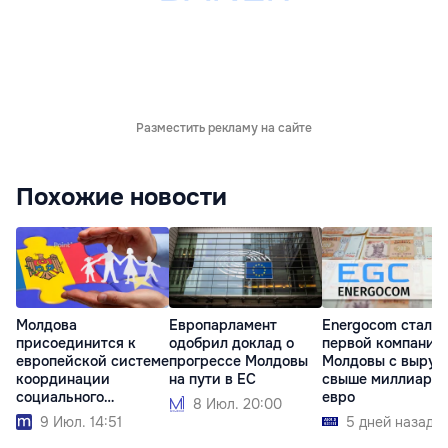
Разместить рекламу на сайте
Похожие новости
Молдова
Европарламент
Energocom стала
присоединится к
одобрил доклад о
первой компание
европейской системе
прогрессе Молдовы
Молдовы с выруч
координации
на пути в ЕС
свыше миллиард
социального
евро
8 Июл. 20:00
обеспечения
9 Июл. 14:51
5 дней назад