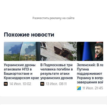
Разместить рекламу на сайте
Похожие новости
Украинские дроны
В Подмосковье три
Зеленский: В лаг
атаковали НПЗ в
человека погибли в
Путина
Башкортостане и
результате атаки
поддерживают
Краснодарском крае
украинских дронов
Украину в вопрос
завершения войн
14 Июл. 10:02
13 Июл. 08:11
11 Июл. 21:45