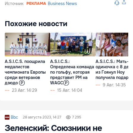
Источник
Business News
Похожие новости
A.S.I.C.S. поощрила
A.S.I.C.S.:
A.S.I.C.S.: Мать-
медалистов
Определена команда
одиночка с 8 дет
чемпионата Европы
по гольфу, которая
из Гоянул Ноу
среди ветеранов
представит РМ на
получила подарк
дзюдо Ⓟ
WAGCⓅ
9 Авг. 14:35
23 Авг. 14:29
15 Авг. 14:04
Bbc
28 августа 2023, 14:27
7 295
Зеленский: Союзники не