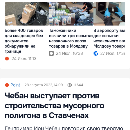
Более 400 товаров
Таможенники
В аэропорту выя
для младенцев без
выявили три попытки
две попытки
документов
незаконного ввоза
незаконного ввоза
обнаружили на
товаров в Молдову
Молдову товаров
границе
24 Июл. 16:38
27 Июл. 17:38
24 Июл. 11:13
Point
28 августа 2023, 14:09
11 644
Чебан выступает против
строительства мусорного
полигона в Ставченах
Генпримар Ион Чебан повторил свою твердую