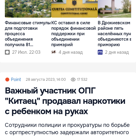
Финансовые стимулы
КС оставил в силе
В Дрокиевском
для подготовки
порядок финансовой
районе пять
процесса
поддержки при
населённых пункт
объединения
объединении
объединяются в 
получила 81
примэрий
примэрию
примэрия
27 Июл. 22:03
4 дня назад
2 дня назад
Point
28 августа 2023, 14:00
17 532
Важный участник ОПГ
"Китаец" продавал наркотики
с ребенком на руках
Сотрудники полиции и прокуратуры по борьбе
с оргпреступностью задержали авторитетного