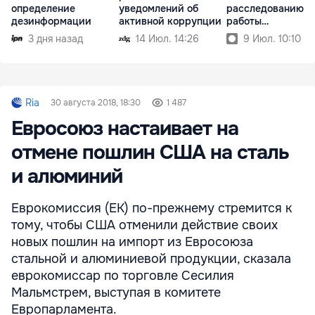
определение
уведомлений об
расследованию
дезинформации
активной коррупции
работы
госпредприятий
3 дня назад
14 Июл. 14:26
9 Июл. 10:10
Ria
30 августа 2018, 18:30
1 487
Евросоюз настаивает на
отмене пошлин США на сталь
и алюминий
Еврокомиссия (ЕК) по-прежнему стремится к
тому, чтобы США отменили действие своих
новых пошлин на импорт из Евросоюза
стальной и алюминиевой продукции, сказала
еврокомиссар по торговле Сесилия
Мальмстрем, выступая в комитете
Европарламента.