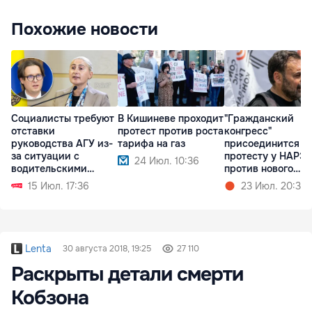
Похожие новости
Социалисты требуют
В Кишиневе проходит
"Гражданский
отставки
протест против роста
конгресс"
руководства АГУ из-
тарифа на газ
присоединится к
за ситуации с
протесту у НАРЭ
24 Июл. 10:36
водительскими
против нового
правами
тарифного шока
15 Июл. 17:36
23 Июл. 20:36
Lenta
30 августа 2018, 19:25
27 110
Раскрыты детали смерти
Кобзона