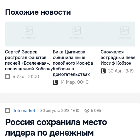
Похожие новости
Сергей Зверев
Вика Цыганова
Скончался
растрогал фанатов
обвинила ныне
эстрадный певец
песней «Вселенная»,
покойного Иосифа
Иосиф Кобзон
посвященной Кобзону
Кобзона в
30 Авг. 13:19
домогательствах
6 Июл. 21:00
14 Мар. 00:10
Infomarket
30 августа 2018, 19:10
5 095
Россия сохранила место
лидера по денежным