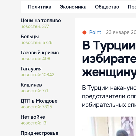
Политика
Экономика
Общество
Пр
Цены на топливо
новостей:
377
23 января 20
Point
Бельцы
В Турции
новостей:
5726
Газовый кризис
избирате
новостей:
408
женщин
Гагаузия
новостей:
10842
Кишинев
В Турции накануне
новостей:
771
представители оп
ДТП в Молдове
избирательных сп
новостей:
7825
Нет войне
новостей:
131
Приднестровье