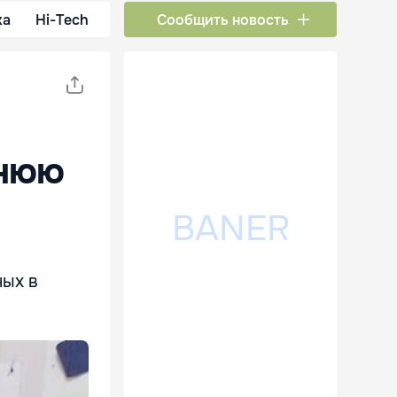
ка
Hi-Tech
Сообщить новость
тнюю
ных в