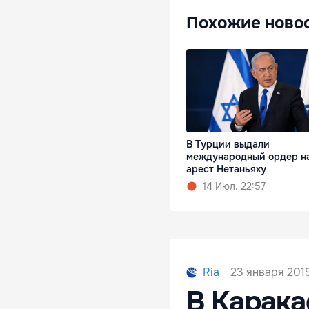
Похожие ново
В Турции выдали
международный ордер н
арест Нетаньяху
14 Июл. 22:57
23 января 2019
Ria
В Карака