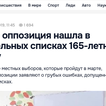
оисшествия
В мире
Спорт
Леди
Авто
Нау
19, 11:45
1 694
 оппозиция нашла в
льных списках 165-ле
у
 местных выборов, которые пройдут в марте,
позиции заявляют о грубых ошибках, допущен
исках.