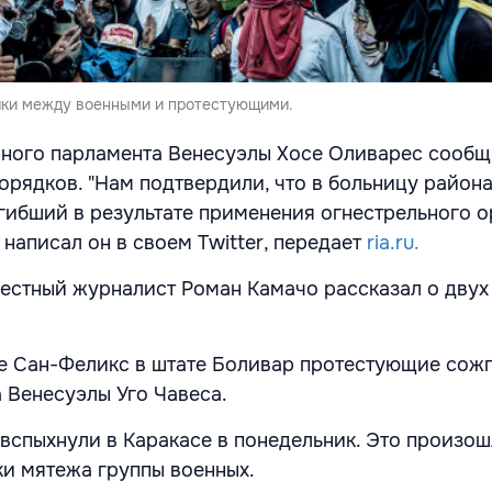
чки между военными и протестующими.
ного парламента Венесуэлы Хосе Оливарес сообщ
орядков. "Нам подтвердили, что в больницу района
гибший в результате применения огнестрельного 
 написал он в своем Twitter, передает
ria.ru.
вестный журналист Роман Камачо рассказал о двух
де Сан-Феликс в штате Боливар протестующие сож
 Венесуэлы Уго Чавеса.
вспыхнули в Каракасе в понедельник. Это произош
и мятежа группы военных.