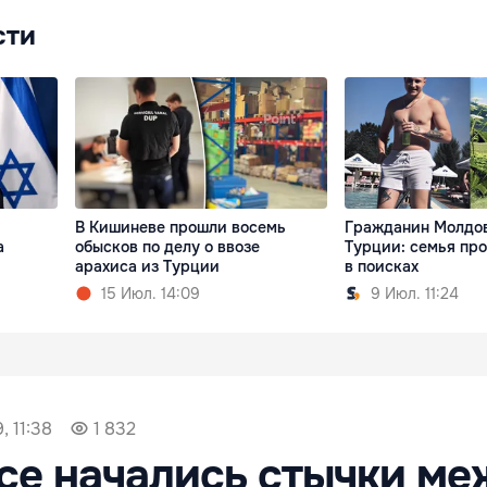
сти
В Кишиневе прошли восемь
Гражданин Молдов
а
обысков по делу о ввозе
Турции: семья пр
арахиса из Турции
в поисках
15 Июл. 14:09
9 Июл. 11:24
, 11:38
1 832
се начались стычки м