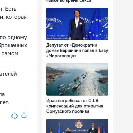
языке во время секса
т. Есть
и, которая
 по одному
аброшенных
Депутат от «Демократии
дома» Вершинин попал в базу
а самом
«Миротворца»
ателей
па
Иран потребовал от США
лет.
компенсаций для открытия
Ормузского пролива