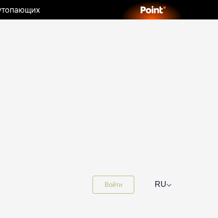
 утопающих
⌵
RU
Войти