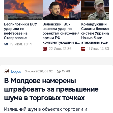
Беспилотники ВСУ
Зеленский: ВСУ
Командующий
ударили по
нанесли удар по
Силами беспилот
нефтебазе на
объектам снабжения
систем Украины:
Ставрополье
армии РФ
Ночью были
комплектующими для
атакованы еще 14
19 Июл. 13:14
дронов
судов РФ
22 Июл. 12:36
11 Июл. 14:30
Logos
3 июня 2026, 08:02
15 761
В Молдове намерены
штрафовать за превышение
шума в торговых точках
Излишний шум в объектах торговли и