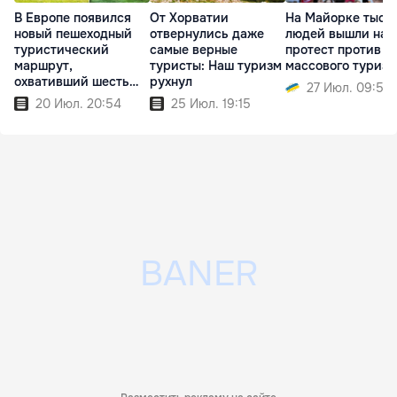
В Европе появился
От Хорватии
На Майорке тыся
новый пешеходный
отвернулись даже
людей вышли на
туристический
самые верные
протест против
маршрут,
туристы: Наш туризм
массового туриз
охвативший шесть
рухнул
27 Июл. 09:51
стран
20 Июл. 20:54
25 Июл. 19:15