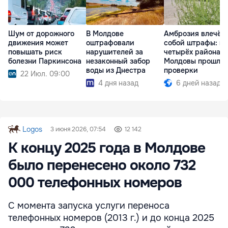
Шум от дорожного
В Молдове
Амброзия влечёт 
движения может
оштрафовали
собой штрафы: в
повышать риск
нарушителей за
четырёх районах
болезни Паркинсона
незаконный забор
Молдовы прошли
воды из Днестра
проверки
22 Июл. 09:00
4 дня назад
6 дней назад
Logos
3 июня 2026, 07:54
12 142
К концу 2025 года в Молдове
было перенесено около 732
000 телефонных номеров
С момента запуска услуги переноса
телефонных номеров (2013 г.) и до конца 2025