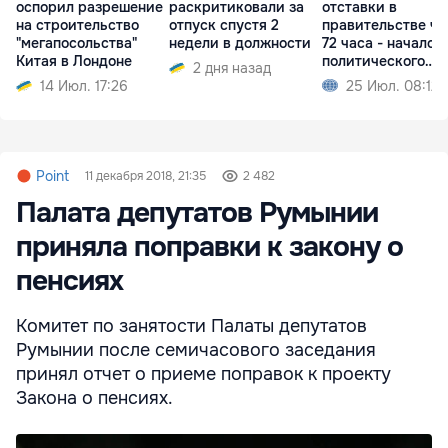
оспорил разрешение
раскритиковали за
отставки в
на строительство
отпуск спустя 2
правительстве че
"мегапосольства"
недели в должности
72 часа - начало
Китая в Лондоне
политического
2 дня назад
кризиса
14 Июл. 17:26
25 Июл. 08:12
Point
11 декабря 2018, 21:35
2 482
Палата депутатов Румынии
приняла поправки к закону о
пенсиях
Комитет по занятости Палаты депутатов
Румынии после семичасового заседания
принял отчет о приеме поправок к проекту
Закона о пенсиях.