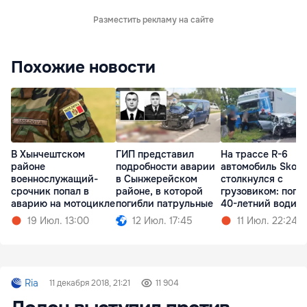
Разместить рекламу на сайте
Похожие новости
В Хынчештском
ГИП представил
На трассе R-6
районе
подробности аварии
автомобиль Skod
военнослужащий-
в Сынжерейском
столкнулся с
срочник попал в
районе, в которой
грузовиком: поги
аварию на мотоцикле
погибли патрульные
40-летний водит
19 Июл. 13:00
12 Июл. 17:45
11 Июл. 22:24
Ria
11 декабря 2018, 21:21
11 904