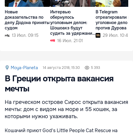
Новые
Интервью
В Telegram
доказательства по
обернулось
отреагировали на
делу Додона приняты
уголовным делом:
уголовное дело
судом
Шошоакэ будут
против Дурова
судить за удержание
13 Июл. 09:15
29 Июл. 10:48
журналистов
16 Июл. 21:01
Moya-Planeta
14 августа 2018, 15:30
5 393
В Греции открыта вакансия
мечты
На греческом острове Сирос открыта вакансия
мечты: дом с видом на море и 55 кошек, за
которыми нужно ухаживать.
Кошачий приют God's Little People Cat Rescue
на