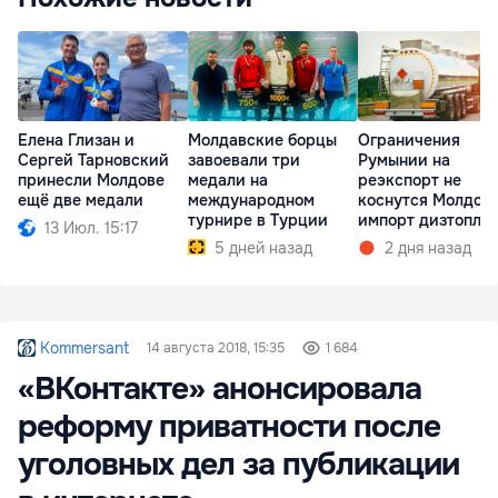
Елена Глизан и
Молдавские борцы
Ограничения
Сергей Тарновский
завоевали три
Румынии на
принесли Молдове
медали на
реэкспорт не
ещё две медали
международном
коснутся Молдов
турнире в Турции
импорт дизтопли
13 Июл. 15:17
возобновится
5 дней назад
2 дня назад
Kommersant
14 августа 2018, 15:35
1 684
«ВКонтакте» анонсировала
реформу приватности после
уголовных дел за публикации