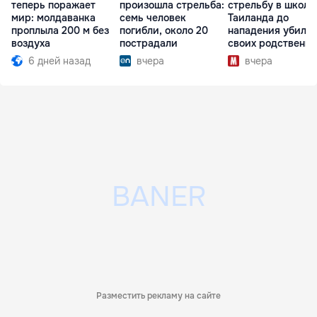
теперь поражает
произошла стрельба:
стрельбу в школе
мир: молдаванка
семь человек
Таиланда до
проплыла 200 м без
погибли, около 20
нападения убил
воздуха
пострадали
своих родственн
6 дней назад
вчера
вчера
Разместить рекламу на сайте