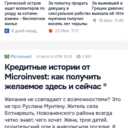
Греческий остров
За попытку продать
За выжившей в Д
ищет волонтеров по
девушку в
Греции девочкой
уходу за котами:
сексуальное рабство
выехала её тётя
взамен - бесплатное
мужчина получил
19 Июл. 11:45
жилье
восемь лет тюрьмы
6 дней назад
23 Июл. 11:11
Microinvest
14 августа 2018, 15:29
2 823
Кредитные истории от
Microinvest: как получить
желаемое здесь и сейчас ®
Желания не совпадают с возможностями? Это
не про Руслана Мунтяну. Житель села
Ботнарешть, Новоаненского района всегда
четко знает, чего хочет. Жена, трое детей,
родительский дом в живописном поселке. 8