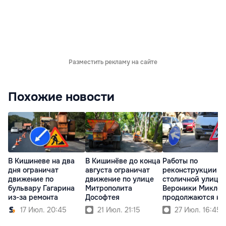
Разместить рекламу на сайте
Похожие новости
В Кишиневе на два
В Кишинёве до конца
Работы по
дня ограничат
августа ограничат
реконструкции
движение по
движение по улице
столичной улицы
бульвару Гагарина
Митрополита
Вероники Микле
из-за ремонта
Дософтея
продолжаются на
новом участке
17 Июл. 20:45
21 Июл. 21:15
27 Июл. 16:45