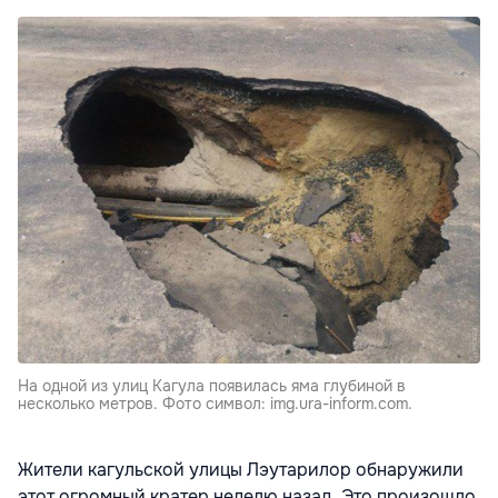
На одной из улиц Кагула появилась яма глубиной в
несколько метров. Фото символ: img.ura-inform.com.
Жители кагульской улицы Лэутарилор обнаружили
этот огромный кратер неделю назад. Это произошло