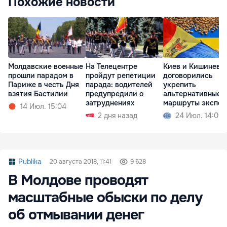
Похожие новости
Молдавские военные
На Телецентре
Киев и Кишинев
прошли парадом в
пройдут репетиции
договорились
Париже в честь Дня
парада: водителей
укрепить
взятия Бастилии
предупредили о
альтернативные
затруднениях
маршруты экспор
14 Июл. 15:04
зерна
2 дня назад
24 Июл. 14:09
Publika
20 августа 2018, 11:41
9 628
В Молдове проводят
масштабные обыски по делу
об отмывании денег