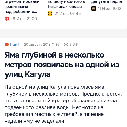
отремонтировали
по делу избитого в
депутата парламе
гранитными
Рышканах юноши
11 Июл. 10:12
надгробиями с
21 Июл. 07:45
портретами
18 Июл. 21:00
Point
20 августа 2018, 11:36
3 618
Яма глубиной в несколько
метров появилась на одной из
улиц Кагула
На одной из улиц Кагула появилась яма
глубиной в несколько метров. Предполагается,
что этот огромный кратер образовался из-за
подземного разлива воды. Несмотря на
требования местных жителей, в течение
недели яму не заделали.