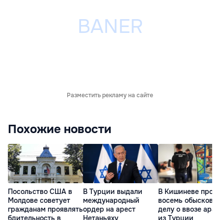
Разместить рекламу на сайте
Похожие новости
Посольство США в
В Турции выдали
В Кишиневе прош
Молдове советует
международный
восемь обысков п
гражданам проявлять
ордер на арест
делу о ввозе ара
бдительность в
Нетаньяху
из Турции