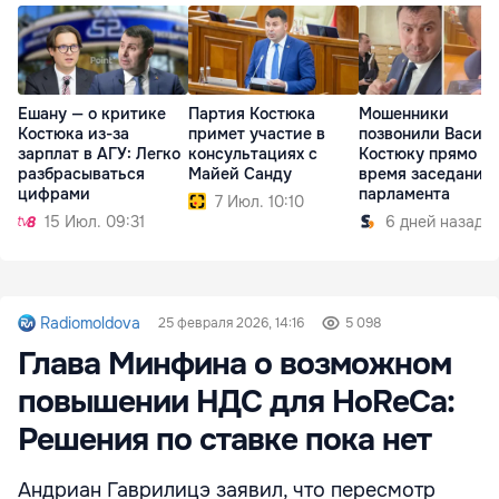
Ешану — о критике
Партия Костюка
Мошенники
Костюка из-за
примет участие в
позвонили Васил
зарплат в АГУ: Легко
консультациях с
Костюку прямо во
разбрасываться
Майей Санду
время заседания
цифрами
парламента
7 Июл. 10:10
15 Июл. 09:31
6 дней назад
Radiomoldova
25 февраля 2026, 14:16
5 098
Глава Минфина о возможном
повышении НДС для HoReCa:
Решения по ставке пока нет
Андриан Гаврилицэ заявил, что пересмотр