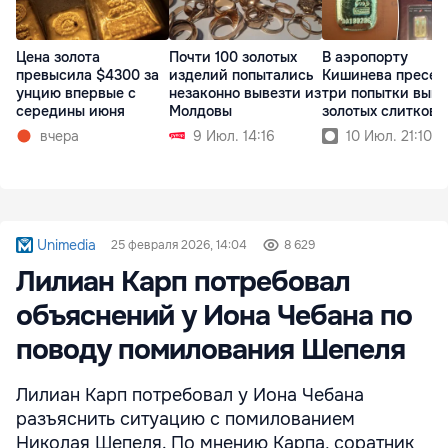
Почти 100 золотых
В аэропорту
Цена золота
изделий попытались
Кишинева пресек
превысила $4300 за
незаконно вывезти из
три попытки выво
унцию впервые с
Молдовы
золотых слитков
середины июня
9 Июл. 14:16
10 Июл. 21:10
вчера
Unimedia
25 февраля 2026, 14:04
8 629
Лилиан Карп потребовал
объяснений у Иона Чебана по
поводу помилования Шепеля
Лилиан Карп потребовал у Иона Чебана
разъяснить ситуацию с помилованием
Николая Шепеля. По мнению Карпа, соратник