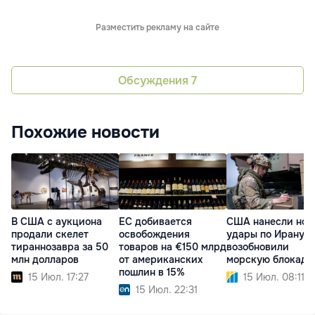
Разместить рекламу на сайте
Обсуждения
7
Похожие новости
В США с аукциона
ЕС добивается
США нанесли нов
продали скелет
освобождения
удары по Ирану и
тираннозавра за 50
товаров на €150 млрд
возобновили
млн долларов
от американских
морскую блокаду
пошлин в 15%
15 Июл. 17:27
15 Июл. 08:11
15 Июл. 22:31