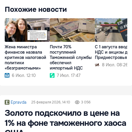
Похожие новости
Жена министра
С 1 августа вводя
Почти 70%
финансов назвала
НДС и акцизы дл
поступлений
критиков налоговой
Приднестровья
Таможенной службы
политики
обеспечил
8 Июл. 08:26
«безграмотными»
импортный НДС
6 Июл. 12:10
7 Июл. 17:47
Epravda
25 февраля 2026, 14:10
3 056
Золото подскочило в цене на
1% на фоне таможенного хаоса