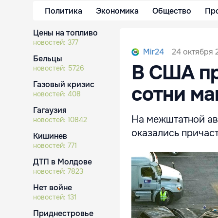
Политика
Экономика
Общество
Пр
Цены на топливо
новостей:
377
24 октября 
Mir24
Бельцы
В США п
новостей:
5726
Газовый кризис
сотни ма
новостей:
408
Гагаузия
На межштатной ав
новостей:
10842
оказались причас
Кишинев
новостей:
771
ДТП в Молдове
новостей:
7823
Нет войне
новостей:
131
Приднестровье