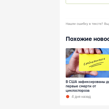
Нашли ошибку в тексте?
Вы
Похожие ново
В США зафиксированы д
первые смерти от
циклоспороза
4 дня назад