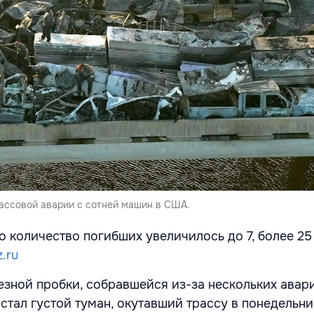
массовой аварии с сотней машин в США.
о количество погибших увеличилось до 7, более 25
z.ru
зной пробки, собравшейся из-за нескольких авар
стал густой туман, окутавший трассу в понедельни