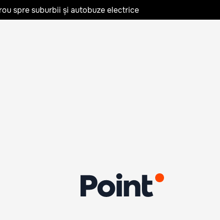
rou spre suburbii și autobuze electrice