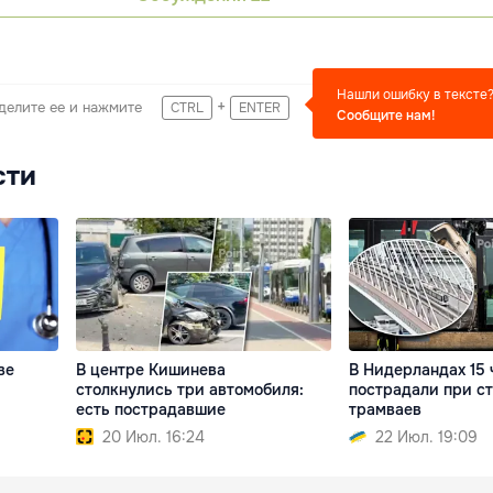
Нашли ошибку в тексте
+
делите ее и нажмите
CTRL
ENTER
Сообщите нам!
сти
ве
В центре Кишинева
В Нидерландах 15 
столкнулись три автомобиля:
пострадали при с
есть пострадавшие
трамваев
20 Июл. 16:24
22 Июл. 19:09