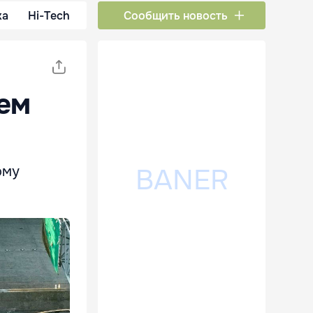
ка
Hi-Tech
Сообщить новость
ем
ому