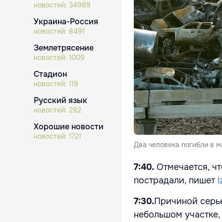
новостей:
34989
Украина-Россия
новостей:
8491
Землетрясение
новостей:
1009
Стадион
новостей:
119
Русский язык
новостей:
292
Хорошие новости
новостей:
1721
Два человека погибли в 
7:40.
Отмечается, чт
пострадали, пишет
i
7:30.
Причиной серье
небольшом участке, 