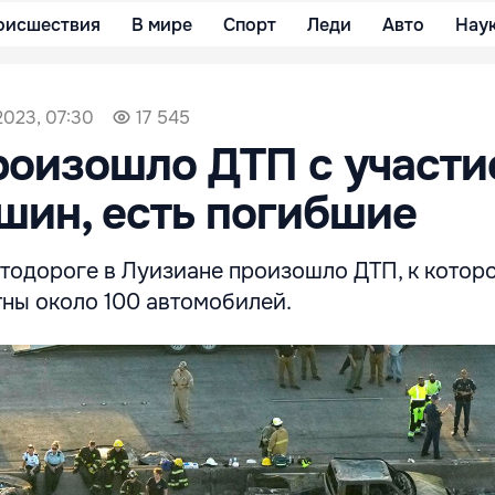
оисшествия
В мире
Спорт
Леди
Авто
Нау
2023, 07:30
17 545
роизошло ДТП с участи
шин, есть погибшие
тодороге в Луизиане произошло ДТП, к котор
тны около 100 автомобилей.