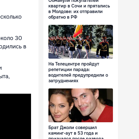
Обманули покупателей
квартир в Сочи и прятались
в Молдове: их отправили
есколько
обратно в РФ
около 30
ходились в
На Телецентре пройдут
и
репетиции парада:
водителей предупредили о
ыта,
затруднениях
Брат Джоли совершил
каминг-аут в 53 года и
признался после развода,