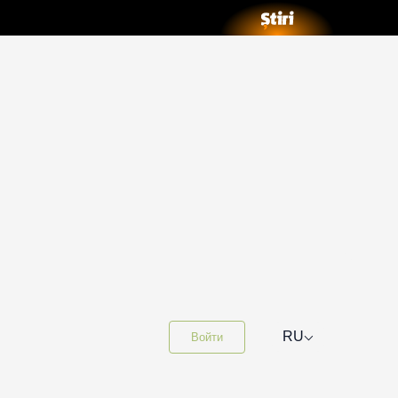
⌵
RU
Войти