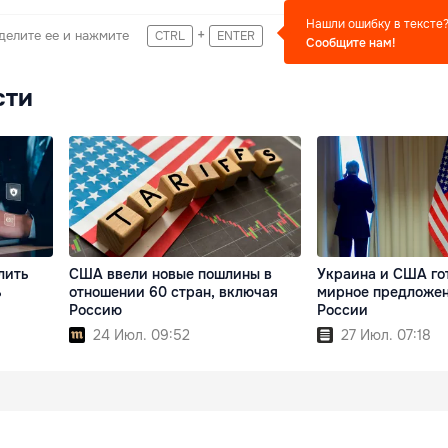
Нашли ошибку в тексте
+
делите ее и нажмите
CTRL
ENTER
Сообщите нам!
сти
лить
США ввели новые пошлины в
Украина и США го
ь
отношении 60 стран, включая
мирное предложен
Россию
России
24 Июл. 09:52
27 Июл. 07:18