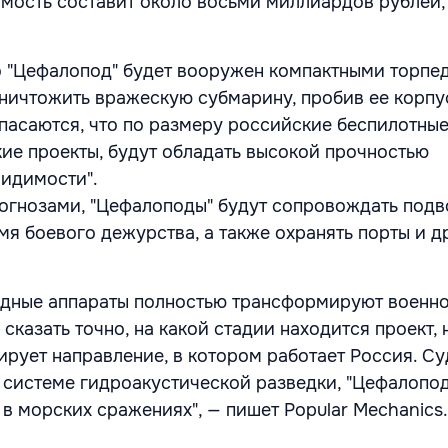
оимость составит около восьми миллиардов рублей,
о "Цефалопод" будет вооружен компактными торпе
ничтожить вражескую субмарину, пробив ее корпу
опасаются, что по размеру российские беспилотны
ие проекты, будут обладать высокой прочностью
видимости".
рогнозами, "Цефалоподы" будут сопровождать под
мя боевого дежурства, а также охранять порты и д
одные аппараты полностью трансформируют военн
сказать точно, на какой стадии находится проект,
ирует направление, в котором работает Россия. Су
системе гидроакустической разведки, "Цефалопо
в морских сражениях", — пишет Popular Mechanics.