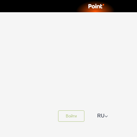
⌵
RU
Войти