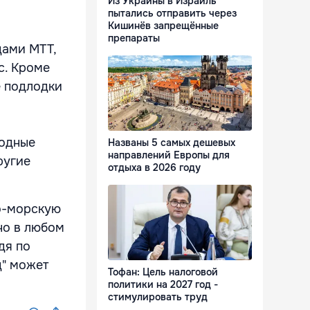
Из Украины в Израиль
пытались отправить через
Кишинёв запрещённые
препараты
дами MTT,
с. Кроме
е подлодки
водные
Названы 5 самых дешевых
направлений Европы для
ругие
отдыха в 2026 году
о-морскую
 но в любом
дя по
д" может
Тофан: Цель налоговой
политики на 2027 год -
стимулировать труд