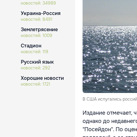
новостей:
34989
Украина-Россия
новостей:
8491
Землетрясение
новостей:
1009
Стадион
новостей:
119
Русский язык
новостей:
292
Хорошие новости
новостей:
1721
В США испугались россий
Издание отмечает, ч
однако до недавнег
"Посейдон". По оцен