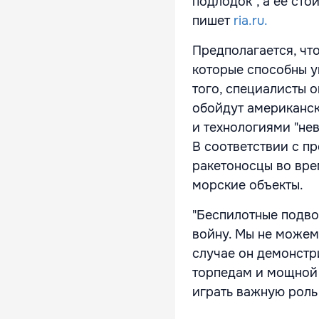
подлодок", а ее ст
пишет
ria.ru.
Предполагается, чт
которые способны у
того, специалисты 
обойдут американск
и технологиями "не
В соответствии с п
ракетоносцы во вре
морские объекты.
"Беспилотные подв
войну. Мы не можем 
случае он демонстр
торпедам и мощной 
играть важную роль 