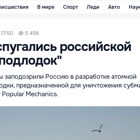
оисшествия
В мире
Спорт
Леди
Авто
Нау
 17:50
5 458
пугались российской
подлодок"
ы заподозрили Россию в разработке атомной
одки, предназначенной для уничтожения субм
 Popular Mechanics.