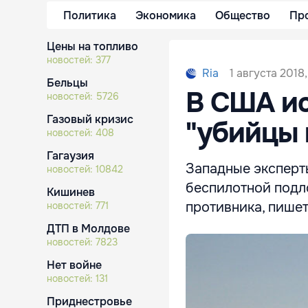
Политика
Экономика
Общество
Пр
Цены на топливо
новостей:
377
1 августа 2018,
Ria
Бельцы
В США ис
новостей:
5726
Газовый кризис
"убийцы 
новостей:
408
Гагаузия
Западные эксперт
новостей:
10842
беспилотной подл
Кишинев
противника, пишет
новостей:
771
ДТП в Молдове
новостей:
7823
Нет войне
новостей:
131
Приднестровье