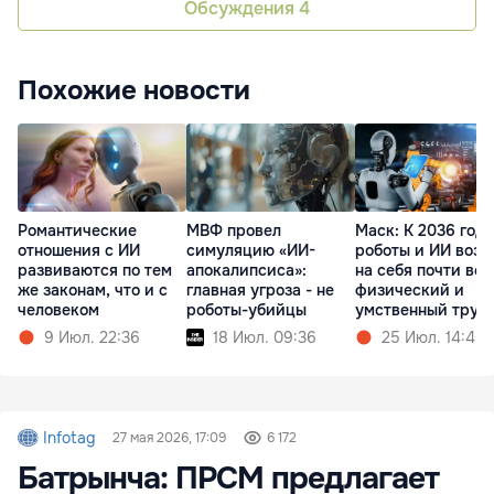
Обсуждения
4
Похожие новости
Романтические
МВФ провел
Маск: К 2036 году
отношения с ИИ
симуляцию «ИИ-
роботы и ИИ возь
развиваются по тем
апокалипсиса»:
на себя почти вес
же законам, что и с
главная угроза - не
физический и
человеком
роботы-убийцы
умственный труд
9 Июл. 22:36
18 Июл. 09:36
25 Июл. 14:45
Infotag
27 мая 2026, 17:09
6 172
Батрынча: ПРСМ предлагает