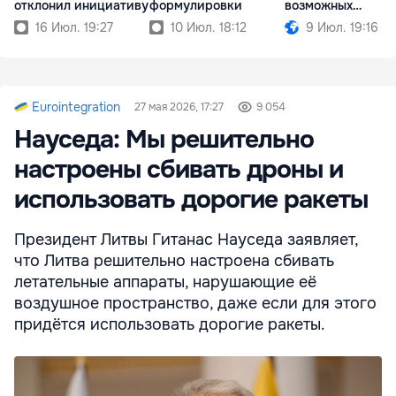
отклонил инициативу
формулировки
возможных
ситуациях риска
16 Июл. 19:27
10 Июл. 18:12
9 Июл. 19:16
Eurointegration
27 мая 2026, 17:27
9 054
Науседа: Мы решительно
настроены сбивать дроны и
использовать дорогие ракеты
Президент Литвы Гитанас Науседа заявляет,
что Литва решительно настроена сбивать
летательные аппараты, нарушающие её
воздушное пространство, даже если для этого
придётся использовать дорогие ракеты.