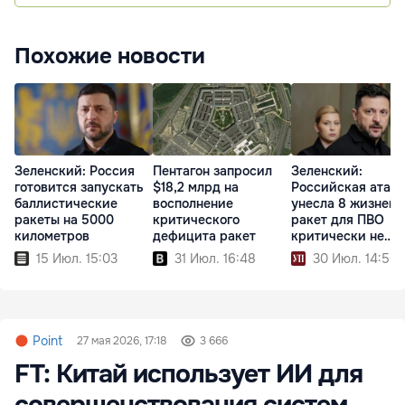
Похожие новости
Зеленский: Россия
Пентагон запросил
Зеленский:
готовится запускать
$18,2 млрд на
Российская атака
баллистические
восполнение
унесла 8 жизней,
ракеты на 5000
критического
ракет для ПВО
километров
дефицита ракет
критически не
хватает
15 Июл. 15:03
31 Июл. 16:48
30 Июл. 14:50
Point
27 мая 2026, 17:18
3 666
FT: Китай использует ИИ для
совершенствования систем