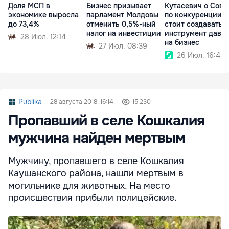
Доля МСП в
Бизнес призывает
Кутасевич о Сове
экономике выросла
парламент Молдовы
по конкуренции: 
до 73,4%
отменить 0,5%-ный
стоит создавать
налог на инвестиции
инструмент давл
28 Июл. 12:14
на бизнес
27 Июл. 08:39
26 Июл. 16:45
Publika
28 августа 2018, 16:14
15 230
Пропавший в селе Кошкалия
мужчина найден мертвым
Мужчину, пропавшего в селе Кошкалия
Каушанского района, нашли мертвым в
могильнике для животных. На место
происшествия прибыли полицейские.