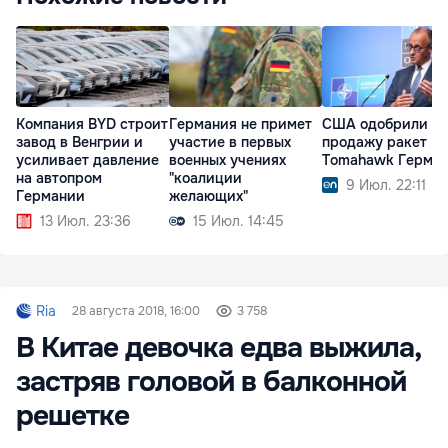
Компания BYD строит
Германия не примет
США одобрили
завод в Венгрии и
участие в первых
продажу ракет
усиливает давление
военных учениях
Tomahawk Герма
на автопром
"коалиции
9 Июл. 22:11
Германии
желающих"
13 Июл. 23:36
15 Июл. 14:45
Ria
28 августа 2018, 16:00
3 758
В Китае девочка едва выжила,
застряв головой в балконной
решетке