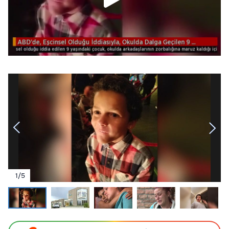
1
/
5