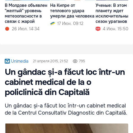
В Молдове объявлен
На Кипре от
Ученые: В этом го
"желтый" уровень
теплового удара
планету ждет
метеоопасности в
умерли два человека
исключительный
связи с жарой
сезон ураганов
17 Июн. 09:12
26 Июл. 14:34
4 Июн. 15:50
Unimedia
21 апреля 2015, 21:52
795
Un gândac și-a făcut loc într-un
cabinet medical de la o
policlinică din Capitală
Un gândac și-a făcut loc într-un cabinet medical
de la Centrul Consultativ Diagnostic din Capitală.