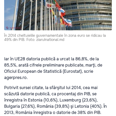
În 2014 cheltuielile guvernamentale în zona euro se ridicau la
49% din PIB. Foto: ziarulnational.md
Iar în UE28 datoria publică a urcat la 86,8%, de la
85,5%, arată cifrele preliminare publicate, marţi, de
Oficiul European de Statistică (Eurostat), scrie
agerpres.ro.
Potrivit sursei citate, la sfârşitul lui 2014, cea mai
scăzută datorie publică, ca procentaj din PIB, se
înregistra în Estonia (10,6%), Luxemburg (23,6%),
Bulgaria (27,6%), România (39,8%) şi Letonia (40%). În
2013, România înregistra o datorie de 38% din PIB.