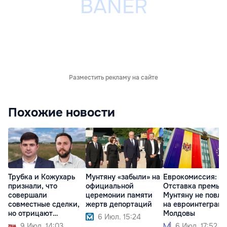
Разместить рекламу на сайте
Похожие новости
Трубка и Кожухарь
Мунтяну «забыли» на
Еврокомиссия:
признали, что
официальной
Отставка премье
совершали
церемонии памяти
Мунтяну не повли
совместные сделки,
жертв депортаций
на евроинтеграц
но отрицают
Молдовы
6 Июл. 15:24
партнерство
9 Июл. 14:03
6 Июл. 17:52