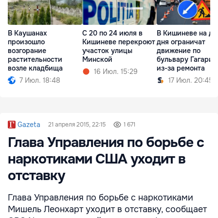
В Каушанах
С 20 по 24 июля в
В Кишиневе на дв
произошло
Кишиневе перекроют
дня ограничат
возгорание
участок улицы
движение по
растительности
Минской
бульвару Гагарин
возле кладбища
из-за ремонта
16 Июл. 15:29
7 Июл. 18:48
17 Июл. 20:45
Gazeta
21 апреля 2015, 22:15
1 671
Глава Управления по борьбе с
наркотиками США уходит в
отставку
Глава Управления по борьбе с наркотиками
Мишель Леонхарт уходит в отставку, сообщает