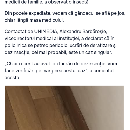
medicii de familie, a observat o insectă.
Din pozele expediate, vedem că gândacul se află pe jos,
chiar lângă masa medicului.
Contactat de UNIMEDIA, Alexandru Barbăroşie,
vicedirectorul medical al instituției, a declarat că în
policlinică se petrec periodic lucrări de deratizare și
dezinsecție, cel mai probabil, este un caz singular.
„Chiar recent au avut loc lucrări de dezinsecție. Vom
face verificări pe marginea aestui caz”, a comentat
acesta.