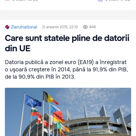
Ziarulnational
21 апреля 2015, 22:10
846
Care sunt statele pline de datorii
din UE
Datoria publică a zonei euro (EA19) a înregistrat
o uşoară creştere în 2014, până la 91,9% din PIB,
de la 90,9% din PIB în 2013.