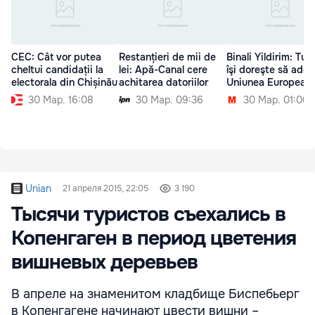
CEC: Cât vor putea
Restanțieri de mii de
Binali Yildirim: Tur
cheltui candidații la
lei: Apă-Canal cere
îşi doreşte să ader
electorala din Chișinău
achitarea datoriilor
Uniunea European
30 Мар. 16:08
30 Мар. 09:36
30 Мар. 01:00
Unian
21 апреля 2015, 22:05
3 190
Тысячи туристов съехались в
Копенгаген в период цветения
вишневых деревьев
В апреле на знаменитом кладбище Биспебьерг
в Копенгагене начинают цвести вишни –