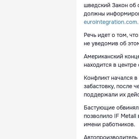
шведский Закон об 
должны информиров
eurointegration.com
Речь идет о том, чт
не уведомив об этом 
Американский конц
находится в центре
Конфликт начался в 
забастовку, после 
поддержали их дейс
Бастующие обвиняли
позволило IF Metall
имени работников.
Автопроизводитель 