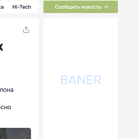
ка
Hi-Tech
Сообщить новость
к
Илона
асно