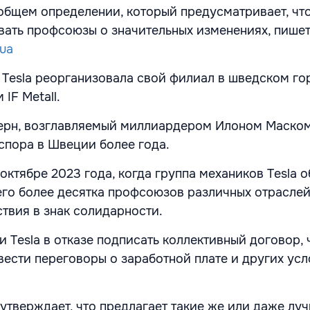
общем определении, который предусматривает, чт
ать профсоюзы о значительных изменениях, пише
.ua
о Tesla реорганизовала свой филиал в шведском го
IF Metall.
ерн, возглавляемый миллиардером Илоном Маском
 спора в Швеции более года.
октябре 2023 года, когда группа механиков Tesla 
чего более десятка профсоюзов различных отрасле
твия в знак солидарности.
 Tesla в отказе подписать коллективный договор, 
 вести переговоры о заработной плате и других усл
утверждает, что предлагает такие же или даже лу