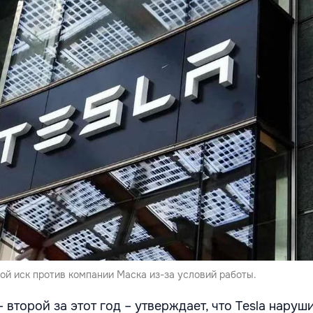
ой иск против компании Маска из-за условий работы.
– второй за этот год – утверждает, что Tesla наруш