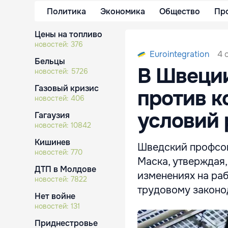
Политика
Экономика
Общество
Пр
Цены на топливо
новостей:
376
4 
Eurointegration
Бельцы
В Швеции
новостей:
5726
Газовый кризис
против к
новостей:
406
условий 
Гагаузия
новостей:
10842
Кишинев
Шведский профсоюз
новостей:
770
Маска, утверждая
ДТП в Молдове
изменениях на раб
новостей:
7822
трудовому законо
Нет войне
новостей:
131
Приднестровье