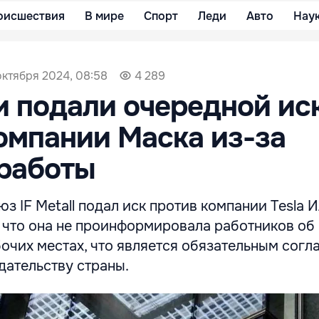
оисшествия
В мире
Спорт
Леди
Авто
Нау
октября 2024, 08:58
4 289
 подали очередной ис
омпании Маска из-за
работы
 IF Metall подал иск против компании Tesla 
, что она не проинформировала работников об
очих местах, что является обязательным согл
дательству страны.