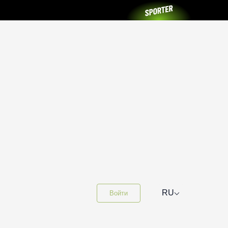
⌵
RU
Войти