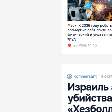
Маск: К 2036 году робот
возьмут на себя почти ве
физический и умственн
труд
25 Июл. 14:45
4 окт
Kommersant
Израиль 
убийства
«Хезбол