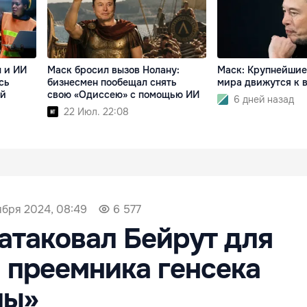
ы и ИИ
Маск бросил вызов Нолану:
Маск: Крупнейшие
сь
бизнесмен пообещал снять
мира движутся к
ый
свою «Одиссею» с помощью ИИ
6 дней назад
22 Июл. 22:08
ября 2024, 08:49
6 577
атаковал Бейрут для
 преемника генсека
лы»