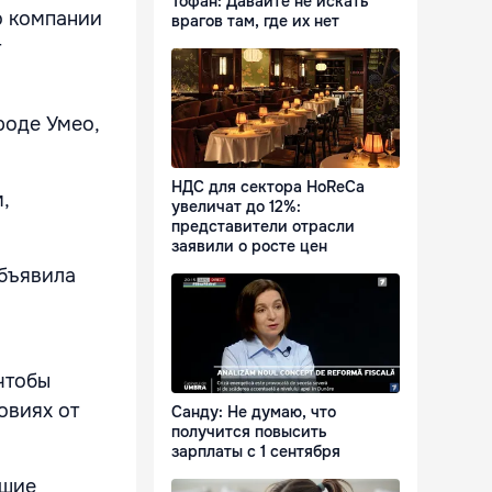
Тофан: Давайте не искать
о компании
врагов там, где их нет
т
роде Умео,
НДС для сектора HoReCa
,
увеличат до 12%:
представители отрасли
заявили о росте цен
объявила
й
чтобы
овиях от
Санду: Не думаю, что
получится повысить
зарплаты с 1 сентября
чшие