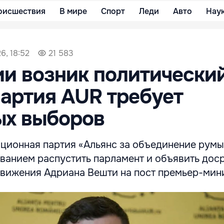
оисшествия
В мире
Спорт
Леди
Авто
Нау
6, 18:52
21 583
и возник политически
партия AUR требует
ых выборов
ционная партия «Альянс за объединение румы
ованием распустить парламент и объявить дос
вижения Адриана Вешти на пост премьер-мин