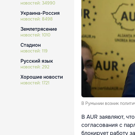
новостей:
34990
Украина-Россия
новостей:
8498
Землетрясение
новостей:
1010
Стадион
новостей:
119
Русский язык
новостей:
292
Хорошие новости
новостей:
1721
В Румынии возник полити
В AUR заявляют, чт
согласования с пар
блокирует работу з