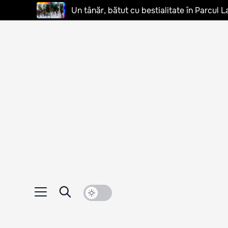
Un tânăr, bătut cu bestialitate în Parcul L