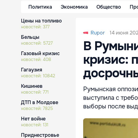
Политика
Экономика
Общество
Пр
Цены на топливо
новостей:
377
14 июня 202
Rupor
Бельцы
В Румыни
новостей:
5727
Газовый кризис
кризис: 
новостей:
408
досрочн
Гагаузия
новостей:
10842
Кишинев
Румынская оппози
новостей:
771
выступила с треб
ДТП в Молдове
выборы после выд
новостей:
7825
Нет войне
новостей:
131
Приднестровье