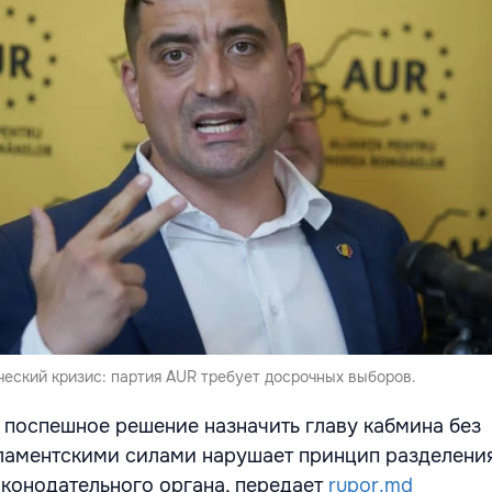
ческий кризис: партия AUR требует досрочных выборов.
о поспешное решение назначить главу кабмина без
ламентскими силами нарушает принцип разделения
аконодательного органа, передает
rupor.md