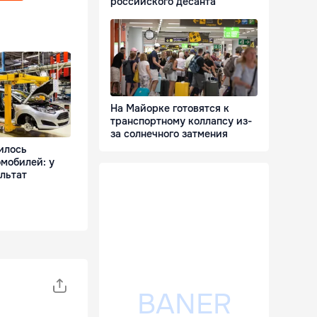
российского десанта
На Майорке готовятся к
транспортному коллапсу из-
за солнечного затмения
илось
мобилей: у
льтат