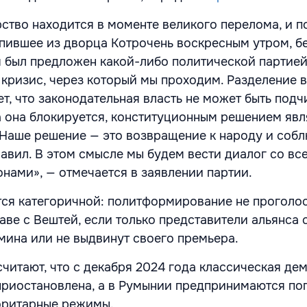
ство находится в моменте великого перелома, и 
пившее из дворца Котрочень воскресным утром, бе
 был предложен какой-либо политической партией
 кризис, через который мы проходим. Разделение в
т, что законодательная власть не может быть подч
а она блокируется, конституционным решением яв
Наше решение — это возвращение к народу и соб
авил. В этом смысле мы будем вести диалог со вс
нами», — отмечается в заявлении партии.
ся категоричной: политформирование не проголос
аве с Вештей, если только представители альянса 
бмина или не выдвинут своего премьера.
читают, что с декабря 2024 года классическая де
приостановлена, а в Румынии предпринимаются по
оритарные режимы.