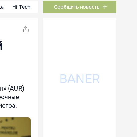
ка
Hi-Tech
Сообщить новость
й
н» (AUR)
рочные
истра.