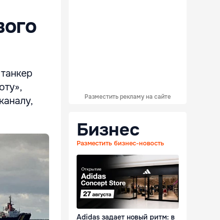
вого
 танкер
оту»,
Разместить рекламу на сайте
каналу,
Бизнес
Разместить бизнес-новость
Adidas задает новый ритм: в