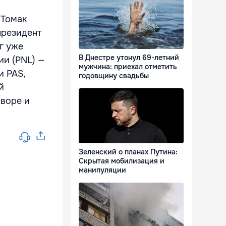
 Томак
президент
г уже
В Днестре утонул 69-летний
ии (PNL) —
мужчина: приехал отметить
и PAS,
годовщину свадьбы
й
оворе и
Зеленский о планах Путина:
Скрытая мобилизация и
манипуляции