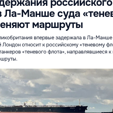
держания российского
в Ла-Манше суда «тене
меняют маршруты
еликобритания впервые задержала в Ла-Манше
 Лондон относит к российскому «теневому фл
танкеров «теневого флота», направлявшиеся к 
ршруты.