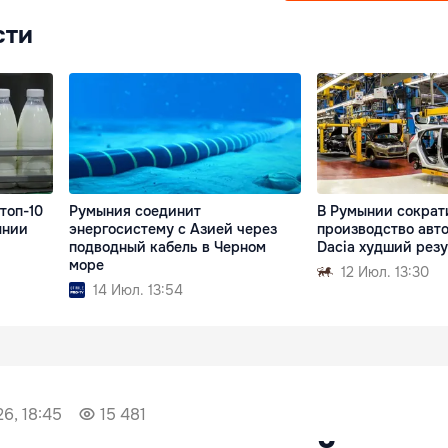
сти
топ-10
Румыния соединит
В Румынии сократ
ынии
энергосистему с Азией через
производство авто
подводный кабель в Черном
Dacia худший резу
море
12 Июл. 13:30
14 Июл. 13:54
6, 18:45
15 481