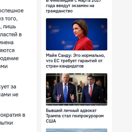
В Финляндии с марта 2027
года введут экзамен на
поспешное
гражданство
з того,
, лишь
ластей в
инена
ляются
Майя Санду: Это нормально,
людение
что ЕС требует гарантий от
еми
стран-кандидатов
ует за
сами не
Бывший личный адвокат
мократия в
Трампа стал генпрокурором
США
пытки