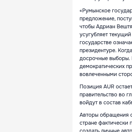
«Румынское государ
предложение, посту
чтобы Адриан Вештя
усугубляет текущий
государстве означае
президентуре. Когд
досрочные выборы. 
демократических пр
вовлеченными сторо
Позиция AUR остает
правительство во гл
войдут в состав ка
Авторы обращения с
стране фактически 
создать личные авт