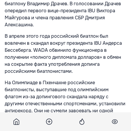
биатлону Владимир Драчев. В голосовании Драчев
опередил первого вице-президента IBU Виктора
Майгурова и члена правления СБР Дмитрия
Алексашина.
В апреле этого года российский биатлон был
вовлечен в скандал вокруг президента IBU Андерса
Бессеберга. WADA обвинило функционера в
получении «полного дипломата долларов» в обмен
на сокрытие факта употребления допинга
российскими биатлонистами.
На Олимпиаде в Пхенчахне российские
биатлонисты, выступавшие под олимпийским
флагом из-за допингового скандала наряду с
другими отечественными спортсменами, установили
антирекорд. Они не сумели завоевать ни одной
медали.