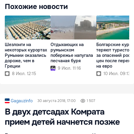
Похожие новости
Шезлонги на
Отдыхающих на
Болгарские куро
некоторых курортах
румынском
теряют туристов 
Румынии оказались
побережье напугала
за опасений рост
дороже, чем в
песчаная буря
цен после перехо
Греции
на евро
9 Июл. 11:16
8 Июл. 12:15
10 Июл. 09:13
Gagauzinfo
30 августа 2018, 17:00
1 507
В двух детсадах Комрата
прием детей начнется позже