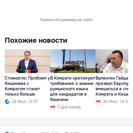
Разместить рекламу на сайте
Похожие новости
Стояногло: Проблем у
В Комрате критикуют
Валентин Гайдар
Кишинева с
требование о знании
призвал Европу
Комратом станет
румынского языка
вмешаться в спор
только больше
для кандидатов в
Комрата и Кишин
башканы
14 Июл. 13:37
30 Июл. 14:34
3 дня назад