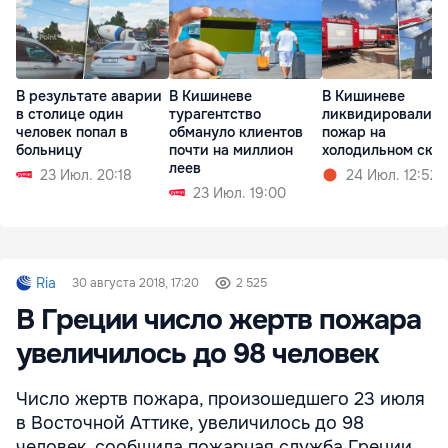
В результате аварии
В Кишиневе
В Кишиневе
в столице один
турагентство
ликвидировали
человек попал в
обмануло клиентов
пожар на
больницу
почти на миллион
холодильном скл
леев
23 Июл. 20:18
24 Июл. 12:52
23 Июл. 19:00
Ria
30 августа 2018, 17:20
2 525
В Греции число жертв пожара
увеличилось до 98 человек
Число жертв пожара, произошедшего 23 июля
в Восточной Аттике, увеличилось до 98
человек, сообщила пожарная служба Греции.