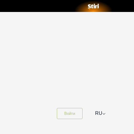
⌵
RU
Войти