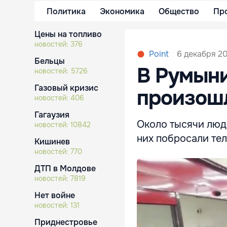
Политика
Экономика
Общество
Пр
Цены на топливо
новостей:
376
6 декабря 20
Point
Бельцы
В Румыни
новостей:
5726
Газовый кризис
произош
новостей:
406
Гагаузия
Около тысячи люде
новостей:
10842
них побросали тел
Кишинев
новостей:
770
ДТП в Молдове
новостей:
7819
Нет войне
новостей:
131
Приднестровье