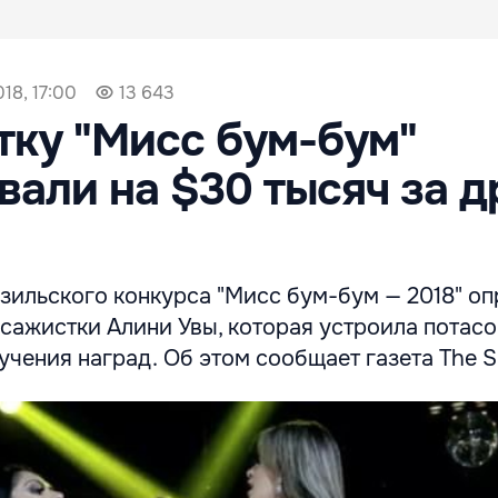
18, 17:00
13 643
ку "Мисс бум-бум"
али на $30 тысяч за д
зильского конкурса "Мисс бум-бум — 2018" о
сажистки Алини Увы, которая устроила потасо
учения наград. Об этом сообщает газета The S