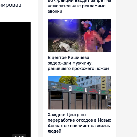
Во Франции вводят запрет на
окировав
нежелательные рекламные
звонки
В центре Кишинева
задержали мужчину,
ранившего прохожего ножом
Хаждер: Центр по
переработке отходов в Новых
Аненах не повлияет на жизнь
людей