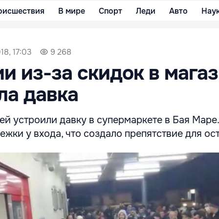
оисшествия
В мире
Спорт
Леди
Авто
Нау
18, 17:03
9 268
и из-за скидок в мага
ла давка
й устроили давку в супермаркете в Бая Маре.
ежки у входа, что создало препятствие для ос