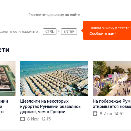
Разместить рекламу на сайте
Нашли ошибку в тексте
+
делите ее и нажмите
CTRL
ENTER
Сообщите нам!
сти
ынии
Шезлонги на некоторых
На побережье Ру
ии
курортах Румынии оказались
открывается новы
го
дороже, чем в Греции
8 Июл. 14:51
8 Июл. 12:15