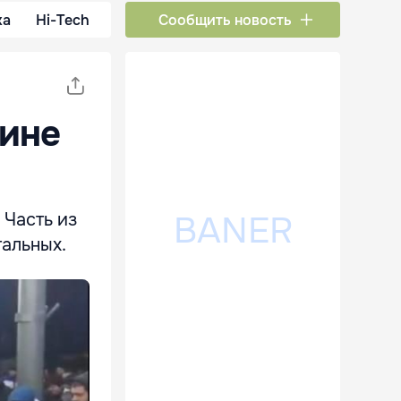
ка
Hi-Tech
Сообщить новость
зине
 Часть из
тальных.