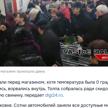
 магазине произошла давка.
ли перед магазином, хотя температура была 0 гра
сь, ворвались внутрь. Толпа собралась ради скидо
ую свинину, передает
digi24.ro
.
ковке. Сотни автомобилей заняли все доступные м