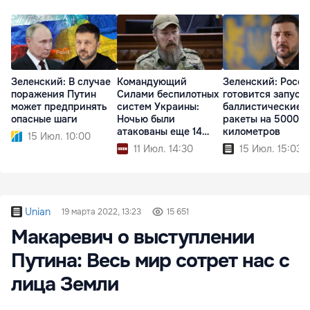
Зеленский: В случае
Командующий
Зеленский: Росси
поражения Путин
Силами беспилотных
готовится запуск
может предпринять
систем Украины:
баллистические
опасные шаги
Ночью были
ракеты на 5000
атакованы еще 14
километров
15 Июл. 10:00
судов РФ
11 Июл. 14:30
15 Июл. 15:03
Unian
19 марта 2022, 13:23
15 651
Макаревич о выступлении
Путина: Весь мир сотрет нас с
лица Земли