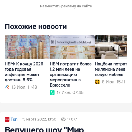
Разместить рекламу на сайте
Похожие новости
НБМ: К концу 2026
НБМ потратит более
Нацбанк потратит 
года годовая
1,2 млн леев на
миллиона леев на
инфляция может
организацию
новую мебель
достичь 8,6%
мероприятия в
8 Июл. 15:11
Брюсселе
13 Июл. 11:48
17 Июл. 07:45
Tsn
19 марта 2022, 13:50
17 077
Ведущего шоу "Мир