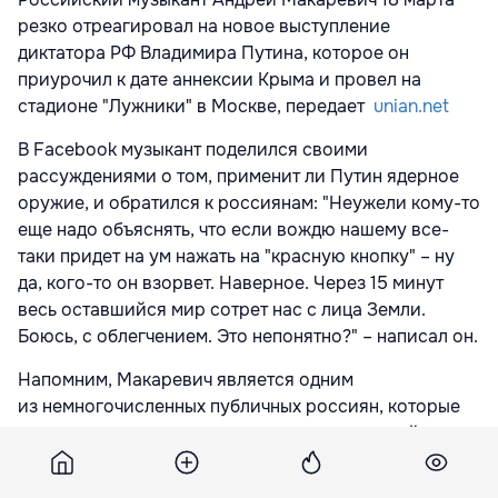
резко отреагировал на новое выступление
диктатора РФ Владимира Путина, которое он
приурочил к дате аннексии Крыма и провел на
стадионе "Лужники" в Москве, передает
unian.net
В Facebook музыкант поделился своими
рассуждениями о том, применит ли Путин ядерное
оружие, и обратился к россиянам: "Неужели кому-то
еще надо объяснять, что если вождю нашему все-
таки придет на ум нажать на "красную кнопку" – ну
да, кого-то он взорвет. Наверное. Через 15 минут
весь оставшийся мир сотрет нас с лица Земли.
Боюсь, с облегчением. Это непонятно?" – написал он.
Напомним, Макаревич является одним
из немногочисленных публичных россиян, которые
активно и планомерно протестуют против войны,
развязанной Россией в Украине.