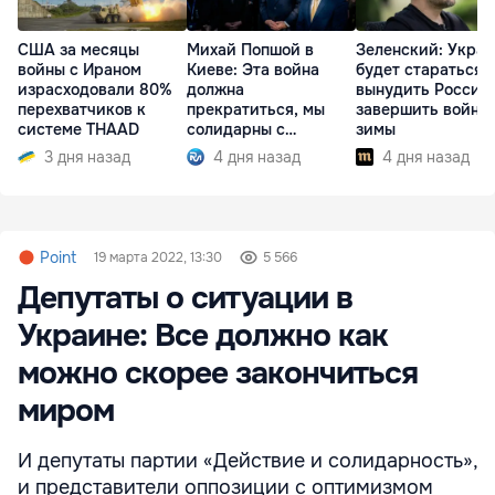
США за месяцы
Михай Попшой в
Зеленский: Укра
войны с Ираном
Киеве: Эта война
будет стараться
израсходовали 80%
должна
вынудить Россию
перехватчиков к
прекратиться, мы
завершить войну 
системе THAAD
солидарны с
зимы
Украиной
3 дня назад
4 дня назад
4 дня назад
Point
19 марта 2022, 13:30
5 566
Депутаты о ситуации в
Украине: Все должно как
можно скорее закончиться
миром
И депутаты партии «Действие и солидарность»,
и представители оппозиции с оптимизмом