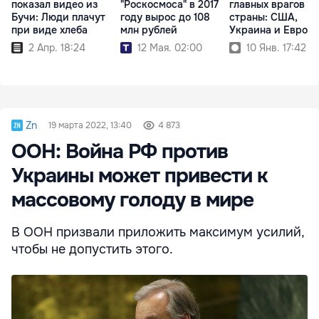
показал видео из
"Роскосмоса" в 2017
главных врагов
Бучи: Люди плачут
году вырос до 108
страны: США,
при виде хлеба
млн рублей
Украина и Еврос
2 Апр. 18:24
12 Мая. 02:00
10 Янв. 17:42
Zn
19 марта 2022, 13:40
4 873
ООН: Война РФ против
Украины может привести к
массовому голоду в мире
В ООН призвали приложить максимум усилий,
чтобы не допустить этого.