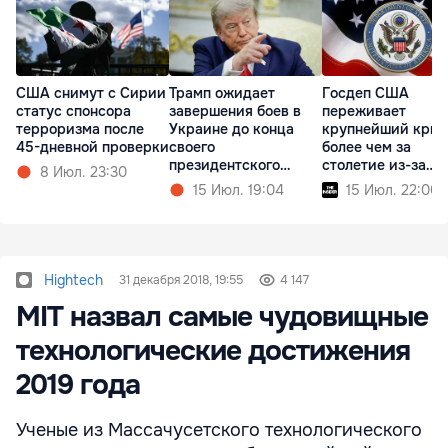
США снимут с Сирии
Трамп ожидает
Госдеп США
статус спонсора
завершения боев в
переживает
терроризма после
Украине до конца
крупнейший криз
45-дневной проверки
своего
более чем за
президентского
столетие из-за
8 Июл. 23:30
срока
реформ Трампа
15 Июл. 19:04
15 Июл. 22:00
Hightech
31 декабря 2018, 19:55
4 147
MIT назвал самые чудовищные
технологические достижения
2019 года
Ученые из Массачусетского технологического