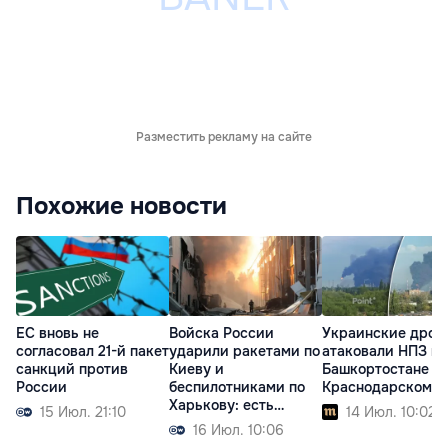
Разместить рекламу на сайте
Похожие новости
ЕС вновь не
Войска России
Украинские дрон
согласовал 21-й пакет
ударили ракетами по
атаковали НПЗ в
санкций против
Киеву и
Башкортостане и
России
беспилотниками по
Краснодарском к
Харькову: есть
15 Июл. 21:10
14 Июл. 10:02
жертвы
16 Июл. 10:06