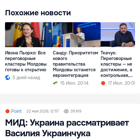
Похожие новости
Ивона Пьорко: Все
Санду: Приоритетом
Ткачук:
переговорные
нового
Переговорные
кластеры Молдовы
правительства
кластеры — не
готовы к открытию
Молдовы останется
достижение, а
евроинтеграция
контрольная,
5 дней назад
которую можешь 
15 Июл. 20:14
17 Июл. 20:09
сдать
Point
22 мая 2026, 12:57
39 619
МИД: Украина рассматривает
Василия Украинчука