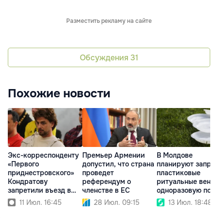
Разместить рекламу на сайте
Обсуждения
31
Похожие новости
Экс-корреспонденту
Премьер Армении
В Молдове
«Первого
допустил, что страна
планируют запре
приднестровского»
проведет
пластиковые
Кондратову
референдум о
ритуальные венки
запретили въезд в
членстве в ЕС
одноразовую пос
Армению
11 Июл. 16:45
28 Июл. 09:15
13 Июл. 18:48