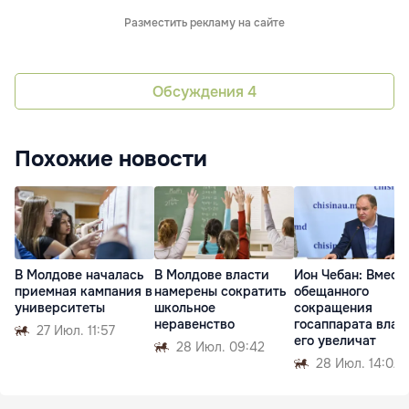
Разместить рекламу на сайте
Обсуждения
4
Похожие новости
В Молдове началась
В Молдове власти
Ион Чебан: Вмест
приемная кампания в
намерены сократить
обещанного
университеты
школьное
сокращения
неравенство
госаппарата влас
27 Июл. 11:57
его увеличат
28 Июл. 09:42
28 Июл. 14:02