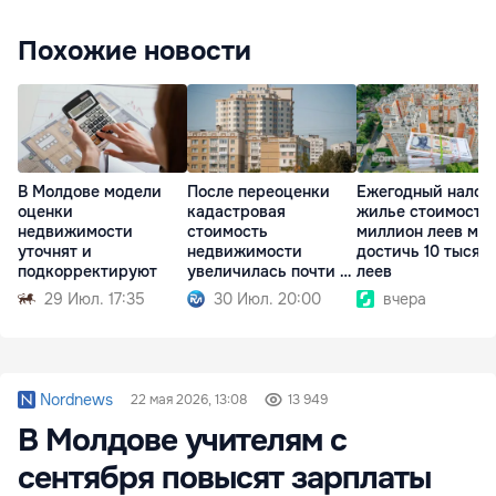
Похожие новости
В Молдове модели
После переоценки
Ежегодный налог 
оценки
кадастровая
жилье стоимость
недвижимости
стоимость
миллион леев мо
уточнят и
недвижимости
достичь 10 тысяч
подкорректируют
увеличилась почти в
леев
3 раза
29 Июл. 17:35
30 Июл. 20:00
вчера
Nordnews
22 мая 2026, 13:08
13 949
В Молдове учителям с
сентября повысят зарплаты