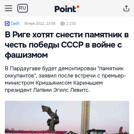
RU
Delfi
18 мая 2022, 23:55
2 233
В Риге хотят снести памятник в
честь победы СССР в войне с
фашизмом
В Пардаугаве будет демонтирован "памятник
оккупантов", заявил после встречи с премьер-
министром Кришьянисом Кариньшем
президент Латвии Эгилс Левитс.