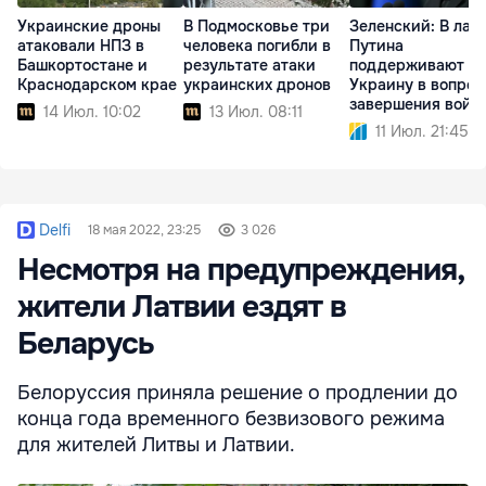
Украинские дроны
В Подмосковье три
Зеленский: В лаг
атаковали НПЗ в
человека погибли в
Путина
Башкортостане и
результате атаки
поддерживают
Краснодарском крае
украинских дронов
Украину в вопрос
завершения войн
14 Июл. 10:02
13 Июл. 08:11
11 Июл. 21:45
Delfi
18 мая 2022, 23:25
3 026
Несмотря на предупреждения,
жители Латвии ездят в
Беларусь
Белоруссия приняла решение о продлении до
конца года временного безвизового режима
для жителей Литвы и Латвии.