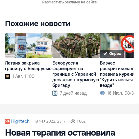
Разместить рекламу на сайте
Похожие новости
Опрос
Латвия закрыла
Белоруссия
Бизнес
границу с Беларусью
формирует на
раскритиковал н
границе с Украиной
правила курения:
1 Авг. 11:00
десантно-штурмовую
"Курить нельзя п
бригаду
везде"
7 дней назад
16 Июл. 08:38
Hightech
18 мая 2022, 23:17
1 862
Новая терапия остановила