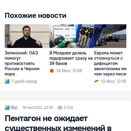
Похожие новости
Зеленский: ОАЭ
В Молдове дизель
Европа может
помогут
подорожает сразу на
столкнуться с
противостоять
39 банов
дефицитом
России в Черном
авиатоплива мен
14 Июл. 11:58
море
чем через месяц
7 дней назад
13 Июл. 12:18
Rbc
18 мая 2022, 23:35
2 234
Пентагон не ожидает
существенных изменений в