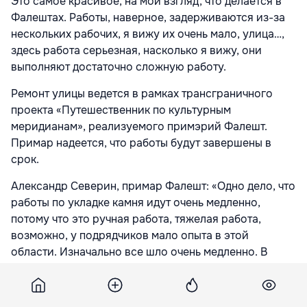
Это самое красивое, на мой взгляд, что делается в
Фалештах. Работы, наверное, задерживаются из-за
нескольких рабочих, я вижу их очень мало, улица…,
здесь работа серьезная, насколько я вижу, они
выполняют достаточно сложную работу.
Ремонт улицы ведется в рамках трансграничного
проекта «Путешественник по культурным
меридианам», реализуемого примэрий Фалешт.
Примар надеется, что работы будут завершены в
срок.
Александр Северин, примар Фалешт: «Одно дело, что
работы по укладке камня идут очень медленно,
потому что это ручная работа, тяжелая работа,
возможно, у подрядчиков мало опыта в этой
области. Изначально все шло очень медленно. В
соответствии с максимальными сроками, а это 15
ноября, но были, я вам скажу, некоторые
технические проблемы, были проблемы, которые