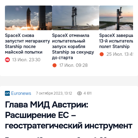
SpaceX снова
SpaceX отменила
SpaceX завершил
запустит мегаракету
испытательный
13-й испытательн
Starship после
запуск корабля
полет Starship
майской попытки
Starship за секунду
25 Июл. 13:45
до старта
13 Июл. 23:30
17 Июл. 09:28
Euronews
7 октября 2023, 13:12
4 611
Глава МИД Австрии:
Расширение ЕС –
геостратегический инструмент