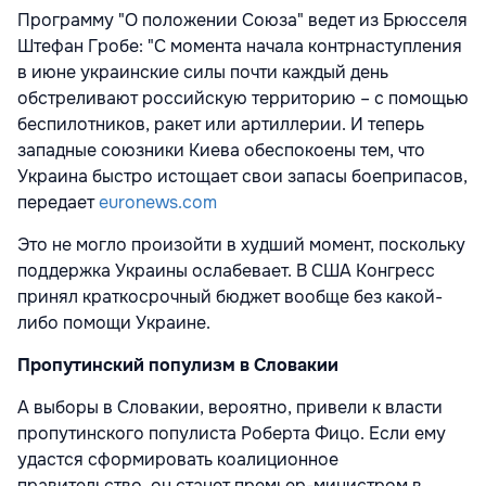
Программу "О положении Союза" ведет из Брюсселя
Штефан Гробе: "С момента начала контрнаступления
в июне украинские силы почти каждый день
обстреливают российскую территорию – с помощью
беспилотников, ракет или артиллерии. И теперь
западные союзники Киева обеспокоены тем, что
Украина быстро истощает свои запасы боеприпасов,
передает
euronews.com
Это не могло произойти в худший момент, поскольку
поддержка Украины ослабевает. В США Конгресс
принял краткосрочный бюджет вообще без какой-
либо помощи Украине.
Пропутинский популизм в Словакии
А выборы в Словакии, вероятно, привели к власти
пропутинского популиста Роберта Фицо. Если ему
удастся сформировать коалиционное
правительство, он станет премьер-министром в