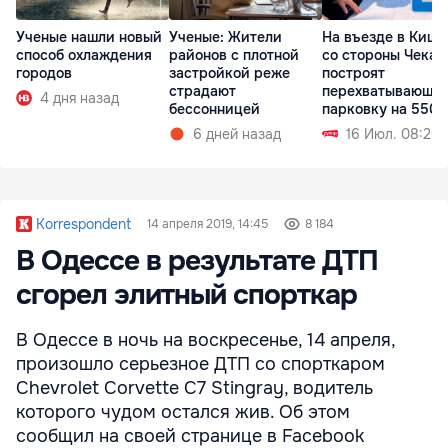
Ученые нашли новый
Ученые: Жители
На въезде в Киши
способ охлаждения
районов с плотной
со стороны Чекан
городов
застройкой реже
построят
страдают
перехватывающу
4 дня назад
бессонницей
парковку на 550 
6 дней назад
16 Июл. 08:20
Korrespondent
14 апреля 2019, 14:45
8 184
В Одессе в результате ДТП
сгорел элитный спорткар
В Одессе в ночь на воскресенье, 14 апреля,
произошло серьезное ДТП со спорткаром
Chevrolet Corvette C7 Stingray, водитель
которого чудом остался жив. Об этом
сообщил на своей странице в Facebook