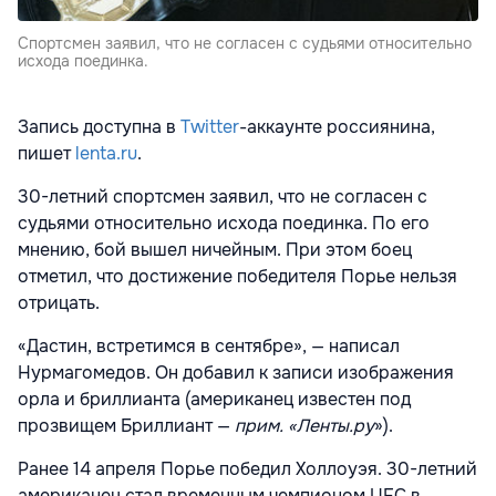
Спортсмен заявил, что не согласен с судьями относительно
исхода поединка.
Запись доступна в
Twitter
-аккаунте россиянина,
пишет
lenta.ru
.
30-летний спортсмен заявил, что не согласен с
судьями относительно исхода поединка. По его
мнению, бой вышел ничейным. При этом боец
отметил, что достижение победителя Порье нельзя
отрицать.
«Дастин, встретимся в сентябре», — написал
Нурмагомедов. Он добавил к записи изображения
орла и бриллианта (американец известен под
прозвищем Бриллиант —
прим. «Ленты.ру
»).
Ранее 14 апреля Порье победил Холлоуэя. 30-летний
американец стал временным чемпионом UFC в