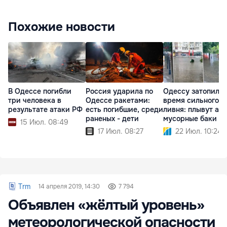
Похожие новости
В Одессе погибли
Россия ударила по
Одессу затопило 
три человека в
Одессе ракетами:
время сильного
результате атаки РФ
есть погибшие, среди
ливня: плывут авт
раненых - дети
мусорные баки
15 Июл. 08:49
17 Июл. 08:27
22 Июл. 10:24
Trm
14 апреля 2019, 14:30
7 794
Объявлен «жёлтый уровень»
метеорологической опасности