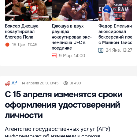
Боксер Джошуа
Джошуа в двух
Федор Емельянен
нокаутировал
раундах
анонсировал
блогера Пола
нокаутировал экс-
боксерский поед
чемпиона UFC в
с Майком Тайсон
19 Дек. 11:49
поединке
24 Янв. 12:27
9 Мар. 14:00
Aif
14 апреля 2019, 13:45
31 490
С 15 апреля изменятся сроки
оформления удостоверений
личности
Агентство государственных услуг (АГУ)
информирует об изменении сроков