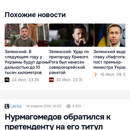
Похожие новости
Зеленский: В
Зеленский: Удар по
Зеленский выдви
следующем году у
пригороду Кривого
главу «Нафтогаза
Украины будут дроны
Рога был нанесен
пост премьер-
дальностью до 10
северокорейской
министра Украин
тысяч километров
ракетой
16 Июл. 09:32
24 Июл. 23:35
30 Июл. 23:31
Lenta
14 апреля 2019, 14:00
4 610
Нурмагомедов обратился к
претенденту на его титул