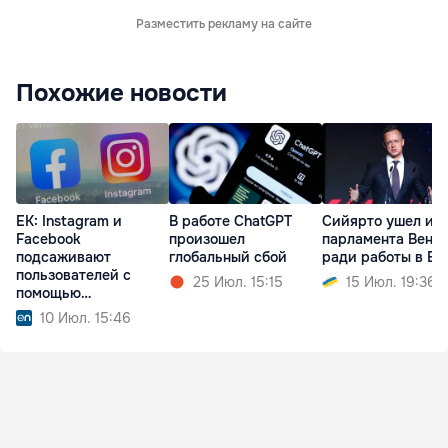
Разместить рекламу на сайте
Похожие новости
ЕК: Instagram и
В работе ChatGPT
Сийярто ушел из
Facebook
произошел
парламента Венг
подсаживают
глобальный сбой
ради работы в BY
пользователей с
25 Июл. 15:15
15 Июл. 19:36
помощью
«затягивающего»
10 Июл. 15:46
дизайна