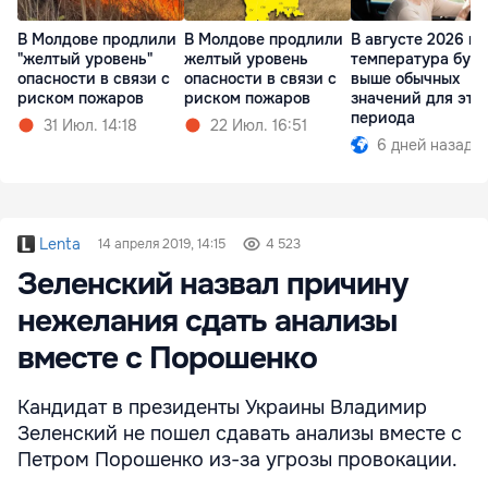
В Молдове продлили
В Молдове продлили
В августе 2026 го
"желтый уровень"
желтый уровень
температура буд
опасности в связи с
опасности в связи с
выше обычных
риском пожаров
риском пожаров
значений для это
периода
31 Июл. 14:18
22 Июл. 16:51
6 дней назад
Lenta
14 апреля 2019, 14:15
4 523
Зеленский назвал причину
нежелания сдать анализы
вместе с Порошенко
Кандидат в президенты Украины Владимир
Зеленский не пошел сдавать анализы вместе с
Петром Порошенко из-за угрозы провокации.