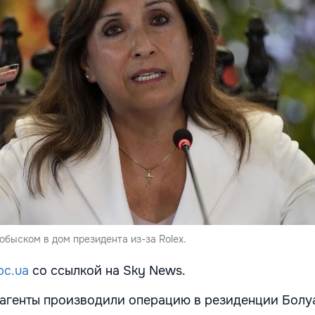
обыском в дом президента из-за Rolex.
bc.ua
со ссылкой на Sky News.
агенты производили операцию в резиденции Болу