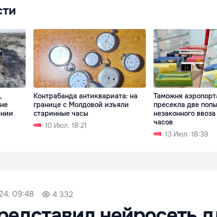
сти
,
Контрабанда антиквариата: на
Таможня аэропорт
ане
границе с Молдовой изъяли
пресекла две поп
ании
старинные часы
незаконного ввоза
часов
10 Июл. 18:21
13 Июл. 18:39
24, 09:48
4 332
редставил нейросеть д