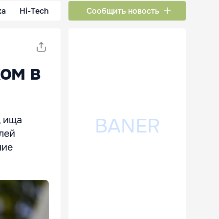
ка
Hi-Tech
Сообщить новость
ом в
, ища
лей
ние