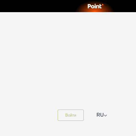
⌵
RU
Войти