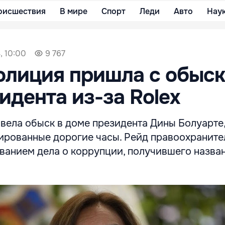
оисшествия
В мире
Спорт
Леди
Авто
Нау
, 10:00
9 767
олиция пришла с обыск
идента из-за Rolex
вела обыск в доме президента Дины Болуарте
ированные дорогие часы. Рейд правоохраните
ованием дела о коррупции, получившего назва