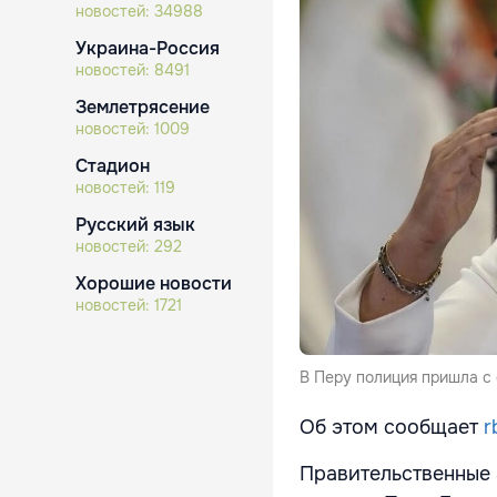
новостей:
34988
Украина-Россия
новостей:
8491
Землетрясение
новостей:
1009
Стадион
новостей:
119
Русский язык
новостей:
292
Хорошие новости
новостей:
1721
В Перу полиция пришла с 
Об этом сообщает
r
Правительственные 