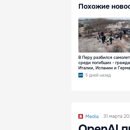
Похожие ново
В Перу разбился самолет
среди погибших - гражд
Италии, Испании и Герм
5 дней назад
31 марта 20
Media
OpenAI п