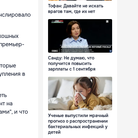
Тофан: Давайте не искать
врагов там, где их нет
анслировало
скошных
 премьер-
Санду: Не думаю, что
получится повысить
оторые
зарплаты с 1 сентября
упления в
еть
нт на
ми", и что
Ученые выпустили мрачный
прогноз о распространении
бактериальных инфекций у
детей