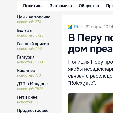
Политика
Экономика
Общество
Пр
Цены на топливо
новостей:
376
31 марта 2024
Rbc
Бельцы
В Перу п
новостей:
5726
Газовый кризис
дом през
новостей:
406
Гагаузия
Полиция Перу про
новостей:
10842
якобы незадеклар
Кишинев
связан с расслед
новостей:
770
"Rolexgate".
ДТП в Молдове
новостей:
7823
Нет войне
новостей:
131
Приднестровье