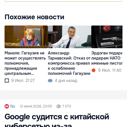
Похожие новости
Маноле: Гагаузия не
Александр
Эрдоган подарил
может осуществлять
Тарнавский: Отказ от
лидерам НАТО
полномочия,
компромисса привел
именные пистоле
принадлежащие
к ослаблению
9 Июл. 11:40
центральным
полномочий Гагаузии
властям
9 Июл. 21:27
4 дня назад
Nv
12 июня 2026, 23:05
7 073
Google судится с китайской
киберсетью из-за