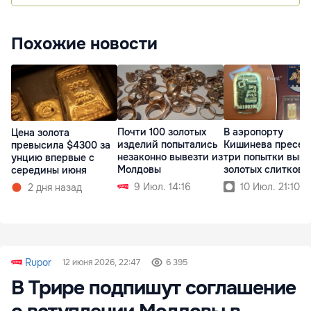
Похожие новости
Почти 100 золотых
В аэропорту
Цена золота
изделий попытались
Кишинева пресек
превысила $4300 за
незаконно вывезти из
три попытки выво
унцию впервые с
Молдовы
золотых слитков
середины июня
9 Июл. 14:16
10 Июл. 21:10
2 дня назад
Rupor
12 июня 2026, 22:47
6 395
В Трире подпишут соглашение