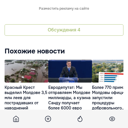
Разместить рекламу на сайте
Обсуждения
4
Похожие новости
Красный Крест
Евродепутат: Мы
Более 770 примэ
выделил Молдове 3,5
отправляем Молдове
Молдовы официа
млн леев для
миллиарды, а кузина
запустили
пострадавших от
Санду получает
процедуры
наводнений
более 6000 евро
добровольного
укрупнения
8 Июл. 08:42
8 Июл. 13:24
8 Июл. 16:26