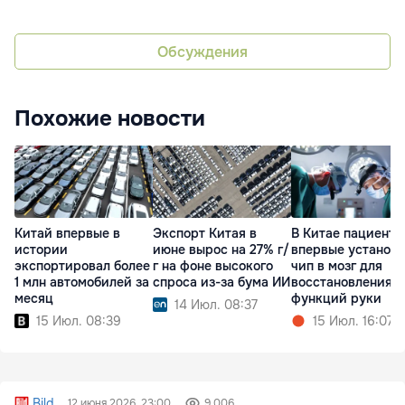
Обсуждения
Похожие новости
Китай впервые в
Экспорт Китая в
В Китае пациенту
истории
июне вырос на 27% г/
впервые установ
экспортировал более
г на фоне высокого
чип в мозг для
1 млн автомобилей за
спроса из-за бума ИИ
восстановления
месяц
функций руки
14 Июл. 08:37
15 Июл. 08:39
15 Июл. 16:07
Bild
12 июня 2026, 23:00
9 006