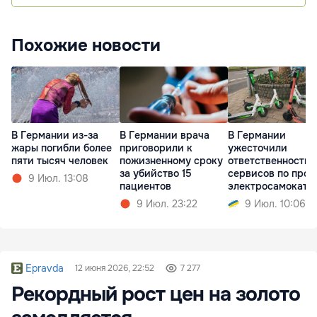
Похожие новости
В Германии из-за
В Германии врача
В Германии
жары погибли более
приговорили к
ужесточили
пяти тысяч человек
пожизненному сроку
ответственность
за убийство 15
сервисов по прок
9 Июл. 13:08
пациентов
электросамокато
9 Июл. 23:22
9 Июл. 10:06
Epravda
12 июня 2026, 22:52
7 277
Рекордный рост цен на золото