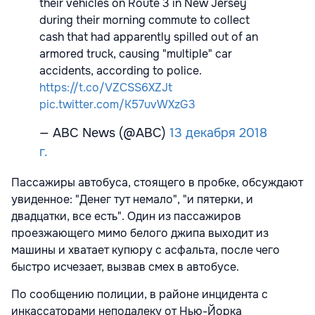
their vehicles on Route 3 in New Jersey
during their morning commute to collect
cash that had apparently spilled out of an
armored truck, causing "multiple" car
accidents, according to police.
https://t.co/VZCSS6XZJt
pic.twitter.com/K57uvWXzG3
— ABC News (@ABC)
13 декабря 2018
г.
Пассажиры автобуса, стоящего в пробке, обсуждают
увиденное: "Денег тут немало", "и пятерки, и
двадцатки, все есть". Один из пассажиров
проезжающего мимо белого джипа выходит из
машины и хватает купюру с асфальта, после чего
быстро исчезает, вызвав смех в автобусе.
По сообщению полиции, в районе инцидента с
инкассаторами неподалеку от Нью-Йорка