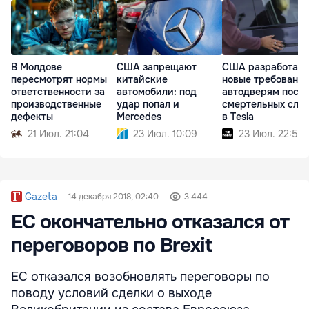
В Молдове
США запрещают
США разработаю
пересмотрят нормы
китайские
новые требования
ответственности за
автомобили: под
автодверям посл
производственные
удар попал и
смертельных слу
дефекты
Mercedes
в Tesla
21 Июл. 21:04
23 Июл. 10:09
23 Июл. 22:53
Gazeta
14 декабря 2018, 02:40
3 444
ЕС окончательно отказался от
переговоров по Brexit
ЕС отказался возобновлять переговоры по
поводу условий сделки о выходе