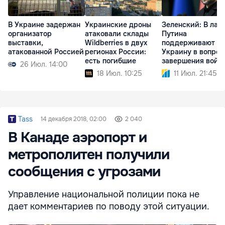
В Украине задержан
Украинские дроны
Зеленский: В лаг
организатор
атаковали склады
Путина
выставки,
Wildberries в двух
поддерживают
атакованной Россией
регионах России:
Украину в вопрос
есть погибшие
завершения войн
26 Июл. 14:00
18 Июл. 10:25
11 Июл. 21:45
Tass
14 декабря 2018, 02:00
2 040
В Канаде аэропорт и
метрополитен получили
сообщения с угрозами
Управление национальной полиции пока не
дает комментариев по поводу этой ситуации.