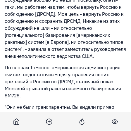
обсуждения абсолютно не шли, поскольку, опять-
таки, мы работаем над тем, чтобы вернуть Россию к
соблюдению [ДРСМД]. Моя цель - вернуть Россию к
соблюдению и сохранить ДРСМД. Никакие из этих
обсуждений не шли - ни относительно
[потенциального] базирования [американских
ракетных] систем [в Европе], ни относительно типов
систем", - заявила в ответ заместитель руководителя
внешнеполитического ведомства США.
По словам Томпсон, американская администрация
считает недостаточным для устранения своих
претензий к России по ДРСМД статичный показ
Москвой крылатой ракеты наземного базирования
9М729.
"Они не были транспарентны. Вы видели пример
этого вчера со статичным показом системы", -
утверждала заместитель главы американского
внешнеполитического ведомства, комментируя