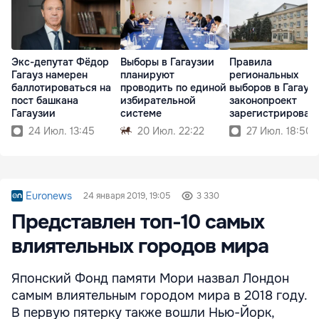
Экс-депутат Фёдор
Выборы в Гагаузии
Правила
Гагауз намерен
планируют
региональных
баллотироваться на
проводить по единой
выборов в Гагауз
пост башкана
избирательной
законопроект
Гагаузии
системе
зарегистрирован 
парламенте
24 Июл. 13:45
20 Июл. 22:22
27 Июл. 18:50
Euronews
24 января 2019, 19:05
3 330
Представлен топ-10 самых
влиятельных городов мира
Японский Фонд памяти Мори назвал Лондон
самым влиятельным городом мира в 2018 году.
В первую пятерку также вошли Нью-Йорк,