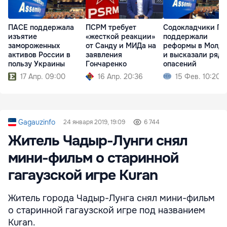
ПАСЕ поддержала
ПСРМ требует
Содокладчики П
изъятие
«жесткой реакции»
поддержали
замороженных
от Санду и МИДа на
реформы в Молдо
активов России в
заявления
и высказали ряд
пользу Украины
Гончаренко
опасений
17 Апр. 09:00
16 Апр. 20:36
15 Фев. 10:20
Gagauzinfo
24 января 2019, 19:09
6 744
Житель Чадыр-Лунги снял
мини-фильм о старинной
гагаузской игре Kuran
Житель города Чадыр-Лунга снял мини-фильм
о старинной гагаузской игре под названием
Kuran.