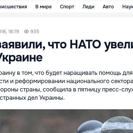
оисшествия
В мире
Спорт
Леди
Авто
Нау
16, 16:19
935
заявили, что НАТО увел
Украине
аину в том, что будет наращивать помощь дл
ти и реформировании национального сектор
бороны страны, сообщила в пятницу пресс-сл
странных дел Украины.