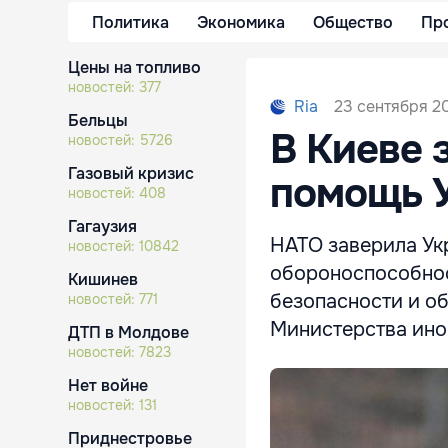
Политика
Экономика
Общество
Пр
Цены на топливо
новостей:
377
23 сентября 20
Ria
Бельцы
В Киеве 
новостей:
5726
Газовый кризис
помощь 
новостей:
408
Гагаузия
НАТО заверила Укр
новостей:
10842
обороноспособнос
Кишинев
безопасности и о
новостей:
771
Министерства ино
ДТП в Молдове
новостей:
7823
Нет войне
новостей:
131
Приднестровье