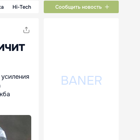
ка
Hi-Tech
Сообщить новость
ичит
я усиления
а
ужба