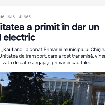
16, 16:16
665
tatea a primit în dar un
 electric
Kaufland” a donat Primăriei municipiului Chişi
Unitatea de transport, care a fost transmisă, viner
lizată de către angajaţii primăriei capitalei.