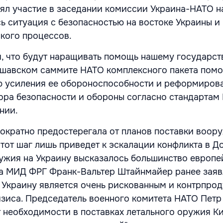
нял участие в заседании комиссии Украина-НАТО н
ь ситуация с безопасностью на востоке Украины и
кого процессов.
, что будут наращивать помощь нашему государст
ршавском саммите НАТО комплексного пакета пом
ю усиления ее обороноспособности и реформиров
ора безопасности и обороны согласно стандартам 
нии.
ократно предостерегала от планов поставки воор
 этот шаг лишь приведет к эскалации конфликта в Д
ужия на Украину высказалось большинство европе
ава МИД ФРГ Франк-Вальтер Штайнмайер ранее заяв
 Украину является очень рискованным и контрпро
изиса. Председатель военного комитета НАТО Петр
т необходимости в поставках летального оружия Ки