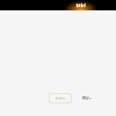
⌵
RU
Войти