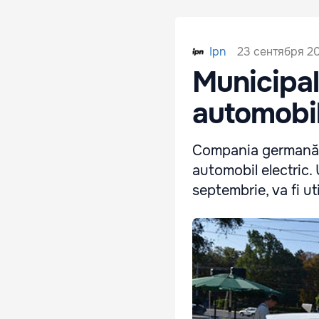
23 сентября 20
Ipn
Municipali
automobil
Compania germană „
automobil electric. 
septembrie, va fi uti