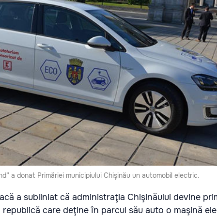
 a donat Primăriei municipiului Chişinău un automobil electric.
acă a subliniat că administraţia Chişinăului devine pr
n republică care deţine în parcul său auto o maşină ele