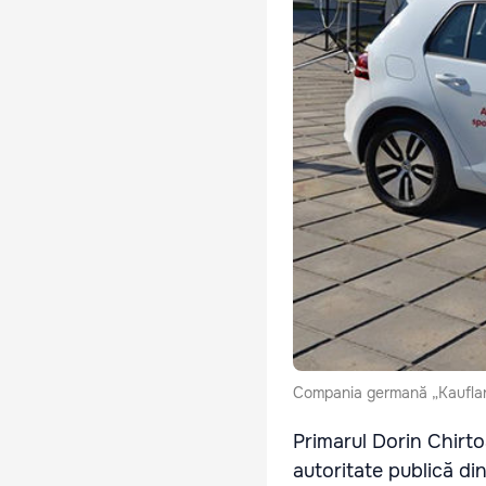
Compania germană „Kaufland”
Primarul Dorin Chirto
autoritate publică di