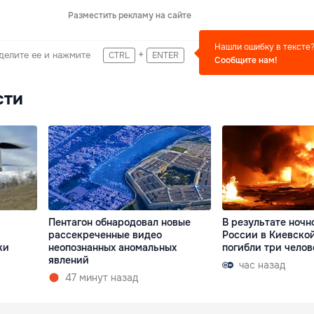
Разместить рекламу на сайте
Нашли ошибку в тексте
+
делите ее и нажмите
CTRL
ENTER
Сообщите нам!
сти
Пентагон обнародовал новые
В результате ночн
рассекреченные видео
России в Киевско
ки
неопознанных аномальных
погибли три челов
явлений
час назад
47 минут назад