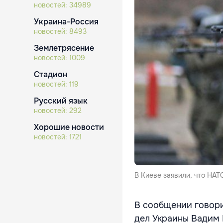
новостей:
34989
Украина-Россия
новостей:
8493
Землетрясение
новостей:
1009
Стадион
новостей:
119
Русский язык
новостей:
292
Хорошие новости
новостей:
1721
В Киеве заявили, что НАТ
В сообщении говори
дел Украины Вадим 