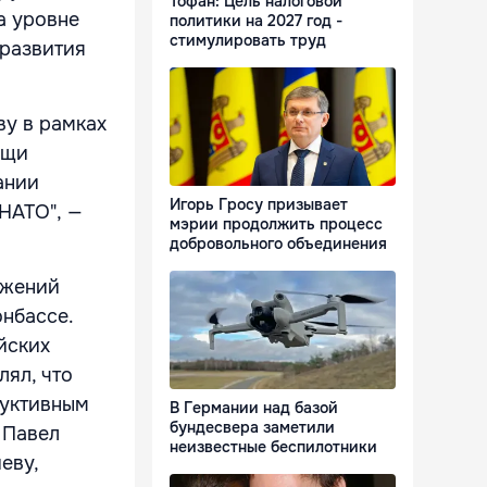
Тофан: Цель налоговой
а уровне
политики на 2027 год -
стимулировать труд
 развития
ву в рамках
ощи
ании
Игорь Гросу призывает
НАТО", —
мэрии продолжить процесс
добровольного объединения
ужений
онбассе.
йских
лял, что
дуктивным
В Германии над базой
бундесвера заметили
 Павел
неизвестные беспилотники
еву,