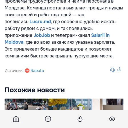
проблемы трудоустройства и найма персонала в
Молдове. Команда портала выявляет тренды и нужды
соискателей и работодателей — так
появились
Lucru.md
, где особенно удобно искать
работу рядом с домом, и так появились
приложение
JobJob
и телеграм-канал
Salarii in
Moldova
, где во всех вакансиях указана зарплата.
Это привлекает больше кандидатов и позволяет
компаниям быстрее закрывать пустующие места.
Источник
Rabota
Похожие новости
Rabota.md:
Rabota.md: Что
Rabota.md: Рынок