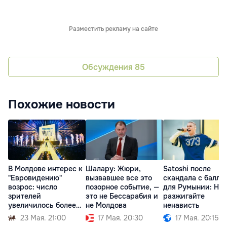
Разместить рекламу на сайте
Обсуждения
85
Похожие новости
В Молдове интерес к
Шалару: Жюри,
Satoshi после
"Евровидению"
вызвавшее все это
скандала с балла
возрос: число
позорное событие, —
для Румынии: Не
зрителей
это не Бессарабия и
разжигайте
увеличилось более
не Молдова
ненависть
чем вдвое
23 Мая. 21:00
17 Мая. 20:30
17 Мая. 20:15