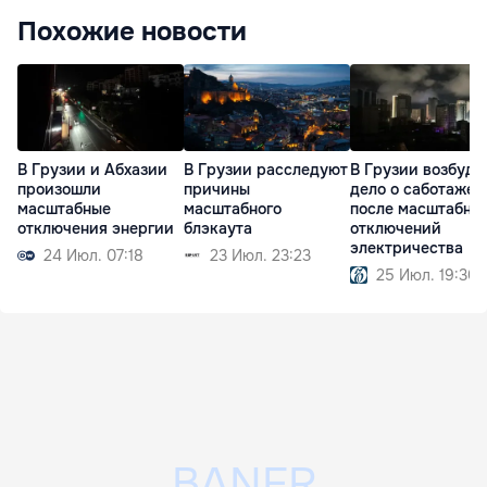
Похожие новости
В Грузии и Абхазии
В Грузии расследуют
В Грузии возбуди
произошли
причины
дело о саботаже
масштабные
масштабного
после масштабны
отключения энергии
блэкаута
отключений
электричества
24 Июл. 07:18
23 Июл. 23:23
25 Июл. 19:30