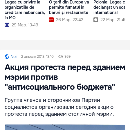
Legea cu privire la
O ţară din Europa va
Polonia: Legea car
organizațiile de
permite fumatul în
declanșat un scand
creditare nebancară,
baruri şi restaurante
internațional
în MO
26 Мар. 22:42
22 Мар. 21:45
29 Мар. 13:49
Noi
2 апреля 2013, 13:10
959
Акция протеста перед зданием
мэрии против
"антисоциального бюджета"
Группа членов и сторонников Партии
социалистов организовали сегодня акцию
протеста перед зданием столичной мэрии.