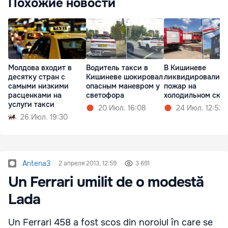
Похожие новости
Молдова входит в
Водитель такси в
В Кишиневе
десятку стран с
Кишиневе шокировал
ликвидировали
самыми низкими
опасным маневром у
пожар на
расценками на
светофора
холодильном скл
услуги такси
20 Июл. 16:08
24 Июл. 12:52
26 Июл. 19:30
Antena3
2 апреля 2013, 12:59
3 691
Un Ferrari umilit de o modestă
Lada
Un Ferrari 458 a fost scos din noroiul în care se