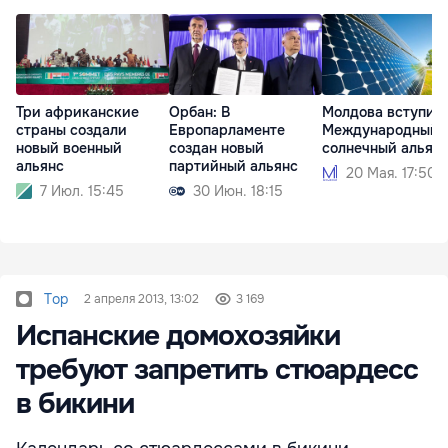
Три африканские
Орбан: В
Молдова вступит 
страны создали
Европарламенте
Международный
новый военный
создан новый
солнечный альян
альянс
партийный альянс
20 Мая. 17:50
7 Июл. 15:45
30 Июн. 18:15
Top
2 апреля 2013, 13:02
3 169
Испанские домохозяйки
требуют запретить стюардесс
в бикини