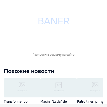
Разместить рекламу на сайте
Похожие новости
Transformer cu
Maşini "Lada" de
Patru tineri prinși
armament funcțional,
colecţie, descoperite
ce au furat roțile u