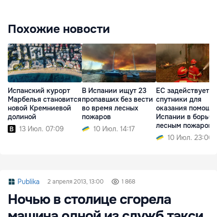
Похожие новости
Испанский курорт
В Испании ищут 23
ЕС задействует с
Марбелья становится
пропавших без вести
спутники для
новой Кремниевой
во время лесных
оказания помощи
долиной
пожаров
Испании в борьбе
лесным пожаром
13 Июл. 07:09
10 Июл. 14:17
10 Июл. 23:06
Publika
2 апреля 2013, 13:00
1 868
Ночью в столице сгорела
машина одной из служб такси