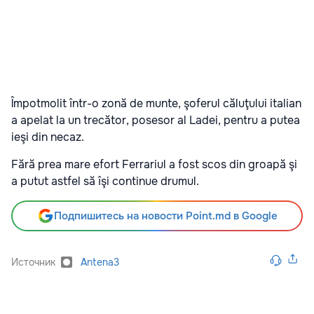
Împotmolit într-o zonă de munte, şoferul căluţului italian
a apelat la un trecător, posesor al Ladei, pentru a putea
ieşi din necaz.
Fără prea mare efort Ferrariul a fost scos din groapă şi
a putut astfel să îşi continue drumul.
Подпишитесь на новости Point.md в Google
Источник
Antena3