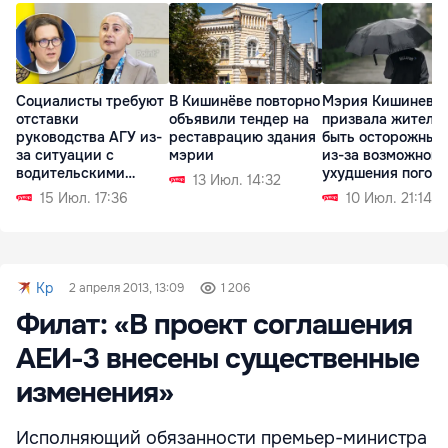
Социалисты требуют
В Кишинёве повторно
Мэрия Кишинева
отставки
объявили тендер на
призвала жителе
руководства АГУ из-
реставрацию здания
быть осторожным
за ситуации с
мэрии
из-за возможного
водительскими
ухудшения погод
13 Июл. 14:32
правами
15 Июл. 17:36
10 Июл. 21:14
Kp
2 апреля 2013, 13:09
1 206
Филат: «В проект соглашения
АЕИ-3 внесены существенные
изменения»
Исполняющий обязанности премьер-министра