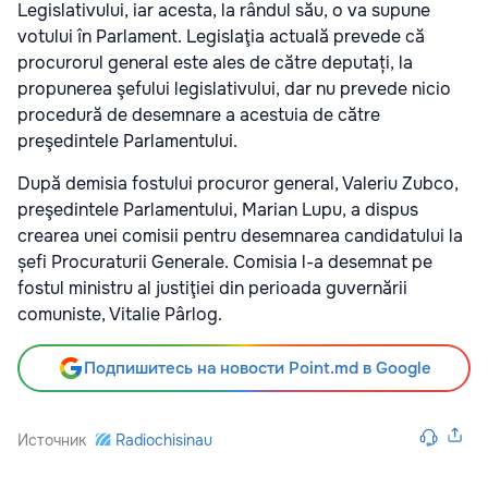
Legislativului, iar acesta, la rândul său, o va supune
votului în Parlament. Legislaţia actuală prevede că
procurorul general este ales de către deputați, la
propunerea şefului legislativului, dar nu prevede nicio
procedură de desemnare a acestuia de către
preşedintele Parlamentului.
După demisia fostului procuror general, Valeriu Zubco,
preşedintele Parlamentului, Marian Lupu, a dispus
crearea unei comisii pentru desemnarea candidatului la
șefi Procuraturii Generale. Comisia l-a desemnat pe
fostul ministru al justiţiei din perioada guvernării
comuniste, Vitalie Pârlog.
Подпишитесь на новости Point.md в Google
Источник
Radiochisinau