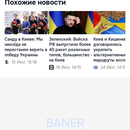
Похожие новости
Санду в Киеве: Мы
Зеленский: Войска
Киев и Кишинев
никогда не
РФ выпустили более
договорились
перестанем верить в
40 ракет различных
укрепить
победу Украины
типов, большинство -
альтернативные
на Киев
маршруты экспор
15 Июл. 15:18
зерна
19 Июл. 14:15
24 Июл. 14:09