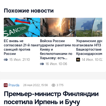
Похожие новости
ЕС вновь не
Войска России
Украинские дрон
согласовал 21-й пакет
ударили ракетами по
атаковали НПЗ в
санкций против
Киеву и
Башкортостане и
России
беспилотниками по
Краснодарском к
Харькову: есть
15 Июл. 21:10
14 Июл. 10:02
жертвы
16 Июл. 10:06
Pravda
26 мая 2022, 15:56
3 775
Премьер-министр Финляндии
посетила Ирпень и Бучу