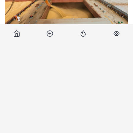
Киев о ситуации с блокадой зерна: Это международный
шантаж.
Как
предупреждают в ООН, б
локада черноморских
проходов российским флотом может привести к
серьезному общемировому продовольственному
кризису, сообщает
bbc.com
Украина – один из крупнейших в мире экспортеров
зерна, кукурузы и подсолнечного масла. С началом
российского вторжения поставки прекратились, на
портовых складах в Одессе, в частности, скопились
сотни тысяч тонн пшеницы.