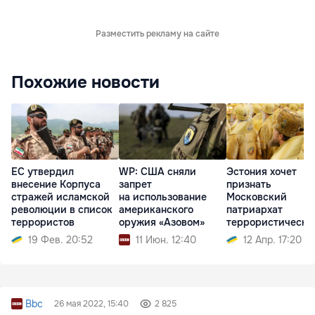
Разместить рекламу на сайте
Похожие новости
ЕС утвердил
WP: США сняли
Эстония хочет
внесение Корпуса
запрет
признать
стражей исламской
на использование
Московский
революции в список
американского
патриархат
террористов
оружия «Азовом»
террористически
19 Фев. 20:52
11 Июн. 12:40
12 Апр. 17:20
Bbc
26 мая 2022, 15:40
2 825