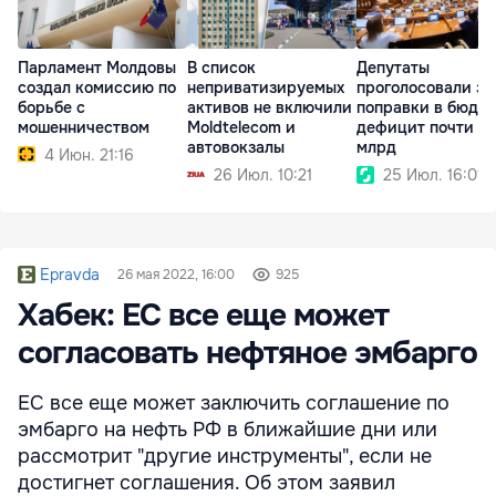
Парламент Молдовы
В список
Депутаты
создал комиссию по
неприватизируемых
проголосовали за
борьбе с
активов не включили
поправки в бюдже
мошенничеством
Moldtelecom и
дефицит почти $1
автовокзалы
млрд
4 Июн. 21:16
26 Июл. 10:21
25 Июл. 16:01
Epravda
26 мая 2022, 16:00
925
Хабек: ЕС все еще может
согласовать нефтяное эмбарго
ЕС все еще может заключить соглашение по
эмбарго на нефть РФ в ближайшие дни или
рассмотрит "другие инструменты", если не
достигнет соглашения. Об этом заявил