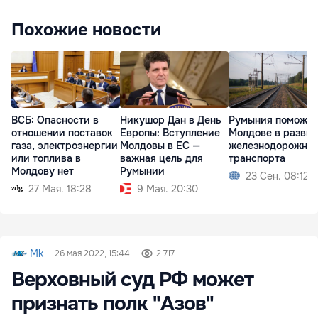
Похожие новости
ВСБ: Опасности в
Никушор Дан в День
Румыния поможет
отношении поставок
Европы: Вступление
Молдове в разви
газа, электроэнергии
Молдовы в ЕС —
железнодорожног
или топлива в
важная цель для
транспорта
Молдову нет
Румынии
23 Сен. 08:12
27 Мая. 18:28
9 Мая. 20:30
Mk
26 мая 2022, 15:44
2 717
Верховный суд РФ может
признать полк "Азов"