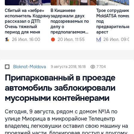
Сбитый на «зебре»
В Кишиневе
Трое сотрудников
исполнитель Кодряну
задержали двух
MoldATSA помещ
рассказал о ДТП:
подозреваемых по
под
Очень тяжелый
делу о
предварительный
период для меня
предполагаемом
арест
изнасиловании
26 Июл. 16:00
20 Июл. 11:55
26 Июл. 09:00
Bloknot-Moldova
9 августа 2018, 16:18
7 704
Припаркованный в проезде
автомобиль заблокировали
мусорными контейнерами
Сегодня, 9 августа, рядом с домом №1А по
улице Миорица в микрорайоне Телецентр
владелец легковушки оставил свою машину на
проезжей части, блокировав доступ к другому