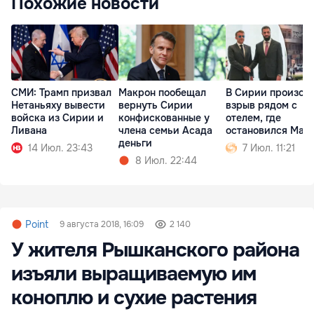
Похожие новости
СМИ: Трамп призвал
Макрон пообещал
В Сирии произош
Нетаньяху вывести
вернуть Сирии
взрыв рядом с
войска из Сирии и
конфискованные у
отелем, где
Ливана
члена семьи Асада
остановился Мак
деньги
14 Июл. 23:43
7 Июл. 11:21
8 Июл. 22:44
Point
9 августа 2018, 16:09
2 140
У жителя Рышканского района
изъяли выращиваемую им
коноплю и сухие растения