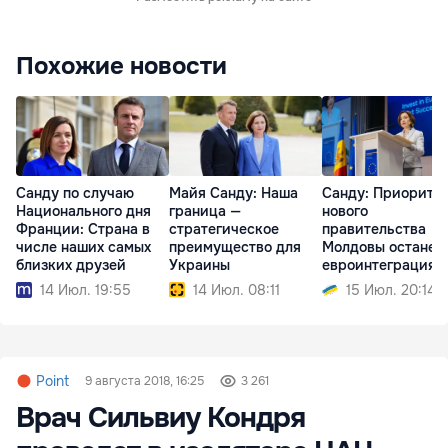
Похожие новости
Санду по случаю
Майя Санду: Наша
Санду: Приорите
Национального дня
граница —
нового
Франции: Страна в
стратегическое
правительства
числе наших самых
преимущество для
Молдовы останет
близких друзей
Украины
евроинтеграция
14 Июл. 19:55
14 Июл. 08:11
15 Июл. 20:14
Point
9 августа 2018, 16:25
3 261
Врач Сильвиу Кондря