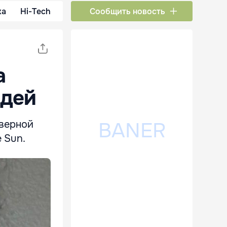
ка
Hi-Tech
Сообщить новость
а
едей
дверной
 Sun.