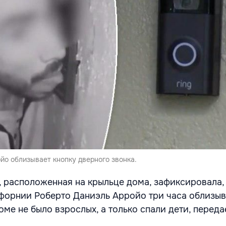
ойо облизывает кнопку дверного звонка.
 расположенная на крыльце дома, зафиксировала, 
форнии Роберто Даниэль Арройо три часа облизы
оме не было взрослых, а только спали дети, переда