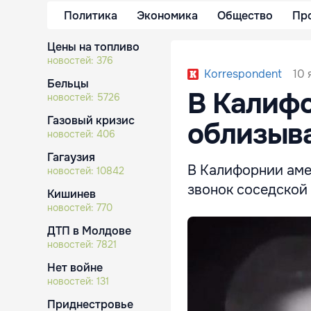
Политика
Экономика
Общество
Пр
Цены на топливо
новостей:
376
10 
Korrespondent
Бельцы
В Калифо
новостей:
5726
Газовый кризис
облизыва
новостей:
406
Гагаузия
В Калифорнии аме
новостей:
10842
звонок соседской 
Кишинев
новостей:
770
ДТП в Молдове
новостей:
7821
Нет войне
новостей:
131
Приднестровье