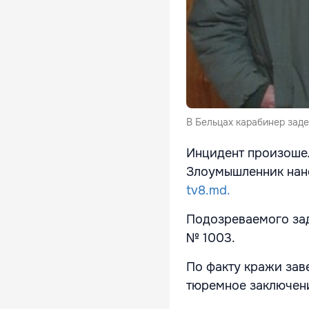
В Бельцах карабинер зад
Инцидент произошел
Злоумышленник нане
tv8.md.
Подозреваемого зад
№
1003.
По факту кражи зав
тюремное заключен