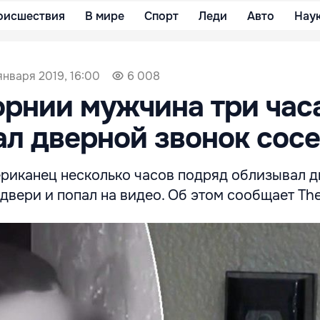
оисшествия
В мире
Спорт
Леди
Авто
Нау
января 2019, 16:00
6 008
рнии мужчина три час
л дверной звонок сос
риканец несколько часов подряд облизывал 
двери и попал на видео. Об этом сообщает The