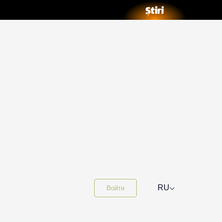
⌵
RU
Войти