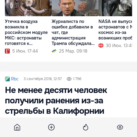
Утечка воздуха
Журналиста по
NASA не выпуска
возникла в
ошибке добавили в
астронавтов с МК
российском модуле
чат, где
космос из-за
МКС: астронавты
администрация
возникших пробл
готовятся к
Трампа обсуждала
30 Июн. 13:45
эвакуации
удары по Йемену
5 Июн. 17:44
25 Мар. 09:18
Rbc
3 сентября 2018, 12:57
1 796
Не менее десяти человек
получили ранения из-за
стрельбы в Калифорнии
Неизвестный открыл стрельбу в жилом
комплексе в Калифорнии. Прибывшая на место