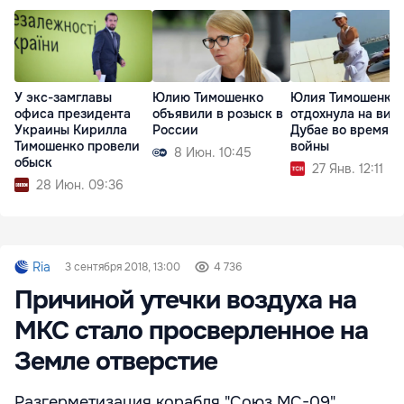
У экс-замглавы
Юлию Тимошенко
Юлия Тимошенко
офиса президента
объявили в розыск в
отдохнула на вилл
Украины Кирилла
России
Дубае во время
Тимошенко провели
войны
8 Июн. 10:45
обыск
27 Янв. 12:11
28 Июн. 09:36
Ria
3 сентября 2018, 13:00
4 736
Причиной утечки воздуха на
МКС стало просверленное на
Земле отверстие
Разгерметизация корабля "Союз МС-09"