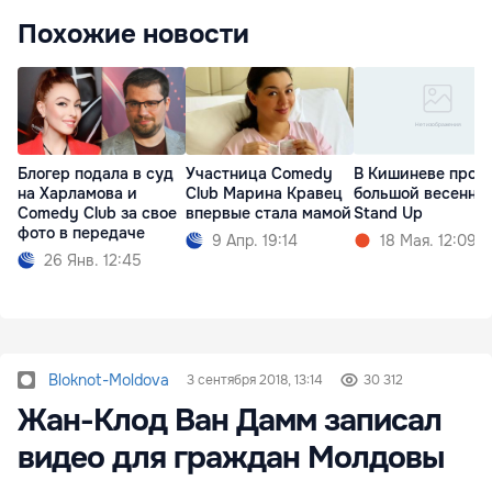
Похожие новости
Блогер подала в суд
Участница Comedy
В Кишиневе прош
на Харламова и
Club Марина Кравец
большой весенни
Comedy Club за свое
впервые стала мамой
Stand Up
фото в передаче
9 Апр. 19:14
18 Мая. 12:09
26 Янв. 12:45
Bloknot-Moldova
3 сентября 2018, 13:14
30 312
Жан-Клод Ван Дамм записал
видео для граждан Молдовы