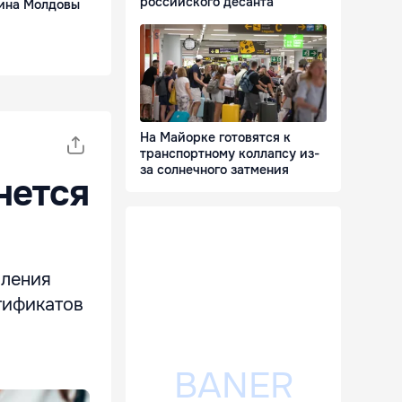
российского десанта
ина Молдовы
На Майорке готовятся к
транспортному коллапсу из-
за солнечного затмения
нется
вления
тификатов