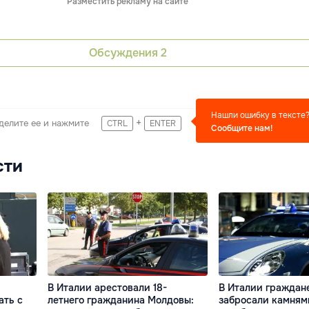
Разместить рекламу на сайте
Обсуждения
2
Нашли ошибку в тексте
+
делите ее и нажмите
CTRL
ENTER
Сообщите нам!
сти
В Италии арестовали 18-
В Италии граждан
ать с
летнего гражданина Молдовы:
забросали камням