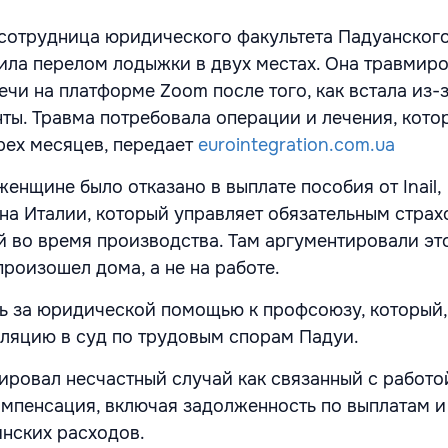
 сотрудница юридического факультета Падуанског
ила перелом лодыжки в двух местах. Она травмиро
чи на платформе Zoom после того, как встала из-з
нты. Травма потребовала операции и лечения, кото
рех месяцев, передает
eurointegration.com.ua
енщине было отказано в выплате пособия от Inail,
на Италии, который управляет обязательным страх
й во время производства. Там аргументировали это
роизошел дома, а не на работе.
 за юридической помощью к профсоюзу, который,
лляцию в суд по трудовым спорам Падуи.
ировал несчастный случай как связанный с работ
мпенсация, включая задолженность по выплатам и
нских расходов.