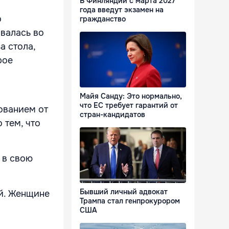
В Финляндии с марта 2027
года введут экзамен на
о
гражданство
валась во
а стола,
рое
Майя Санду: Это нормально,
что ЕС требует гарантий от
ованием от
стран-кандидатов
 тем, что
 в свою
Бывший личный адвокат
ой. Женщине
Трампа стал генпрокурором
США