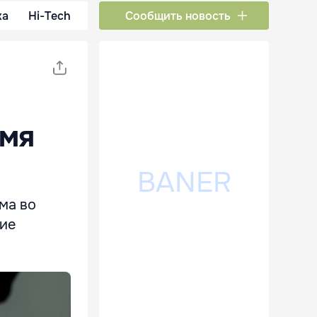
ка
Hi-Tech
Сообщить новость
емя
ма во
ние