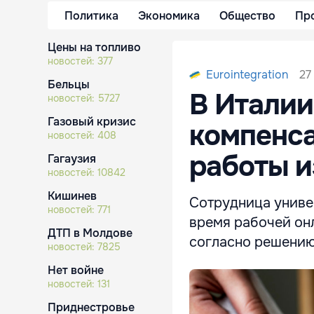
Политика
Экономика
Общество
Пр
Цены на топливо
новостей:
377
27
Eurointegration
Бельцы
В Итали
новостей:
5727
Газовый кризис
компенса
новостей:
408
работы и
Гагаузия
новостей:
10842
Кишинев
Сотрудница униве
новостей:
771
время рабочей он
ДТП в Молдове
согласно решению
новостей:
7825
Нет войне
новостей:
131
Приднестровье