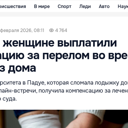
оисшествия
В мире
Спорт
Леди
Авто
Нау
 февраля 2026, 08:11
4 764
и женщине выплатили
цию за перелом во вр
з дома
рситета в Падуе, которая сломала лодыжку до
лайн-встречи, получила компенсацию за лече
 суда.