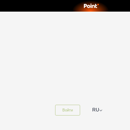
⌵
RU
Войти