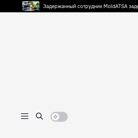
Задержанный сотрудник MoldATSA задек