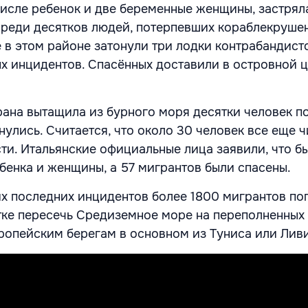
числе ребенок и две беременные женщины, застрял
среди десятков людей, потерпевших кораблекруше
е в этом районе затонули три лодки контрабандист
ых инцидентов. Спасённых доставили в островной ц
рана вытащила из бурного моря десятки человек по
нулись. Считается, что около 30 человек все еще 
ти. Итальянские официальные лица заявили, что б
бенка и женщины, а 57 мигрантов были спасены.
тих последних инцидентов более 1800 мигрантов по
тке пересечь Средиземное море на переполненных 
ропейским берегам в основном из Туниса или Лив