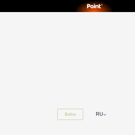
⌵
RU
Войти