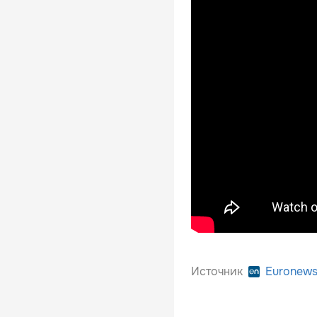
Источник
Euronew