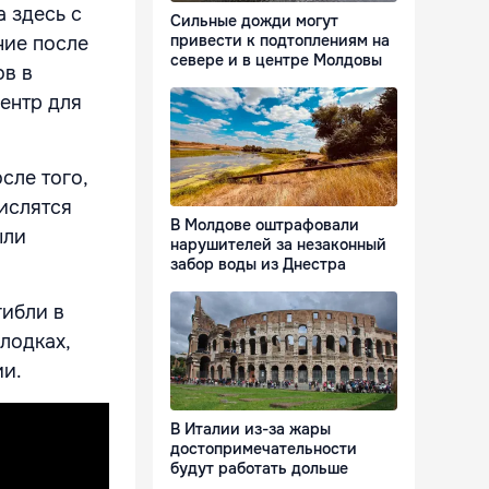
а здесь с
Сильные дожди могут
привести к подтоплениям на
ние после
севере и в центре Молдовы
ов в
ентр для
сле того,
числятся
В Молдове оштрафовали
ыли
нарушителей за незаконный
забор воды из Днестра
гибли в
лодках,
ии.
В Италии из-за жары
достопримечательности
будут работать дольше