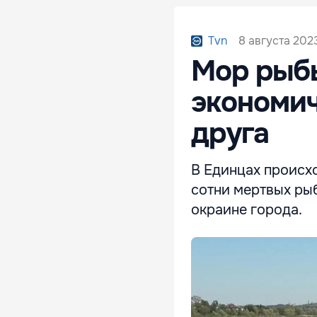
8 августа 202
Tvn
Мор рыбы
экономич
друга
В Единцах происхо
сотни мертвых ры
окраине города.