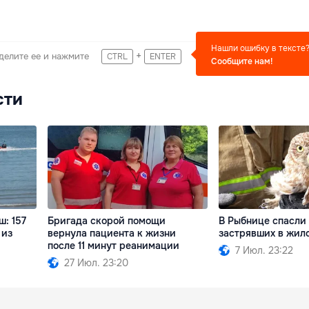
Нашли ошибку в тексте
+
делите ее и нажмите
CTRL
ENTER
Сообщите нам!
сти
: 157
Бригада скорой помощи
В Рыбнице спасли 
 из
вернула пациента к жизни
застрявших в жил
после 11 минут реанимации
7 Июл. 23:22
27 Июл. 23:20