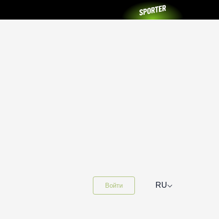
⌵
RU
Войти