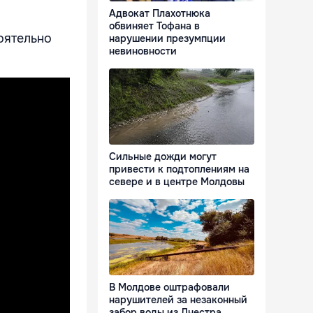
Адвокат Плахотнюка
обвиняет Тофана в
оятельно
нарушении презумпции
невиновности
Сильные дожди могут
привести к подтоплениям на
севере и в центре Молдовы
В Молдове оштрафовали
нарушителей за незаконный
забор воды из Днестра