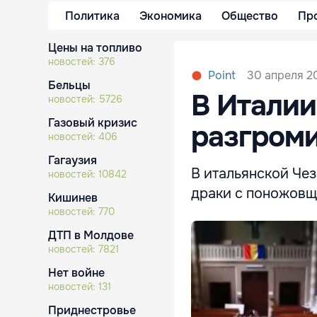
Политика
Экономика
Общество
Пр
Цены на топливо
новостей:
376
30 апреля 20
Point
Бельцы
В Италии
новостей:
5726
Газовый кризис
разгроми
новостей:
406
Гагаузия
В итальянской Че
новостей:
10842
драки с поножовщ
Кишинев
новостей:
770
ДТП в Молдове
новостей:
7821
Нет войне
новостей:
131
Приднестровье