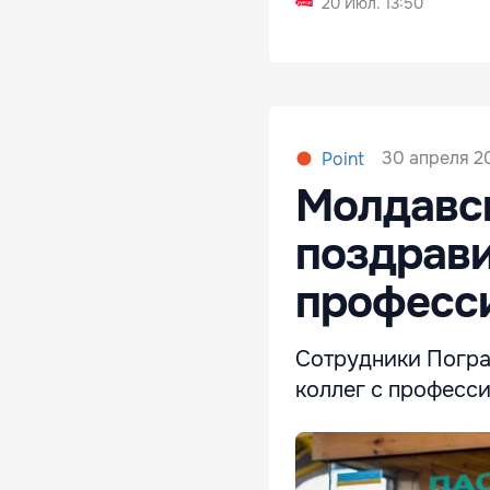
20 Июл. 13:50
30 апреля 20
Point
Молдавс
поздрави
професс
Сотрудники Погра
коллег с професс