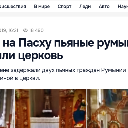
оисшествия
В мире
Спорт
Леди
Авто
Нау
19, 16:21
18 490
 на Пасху пьяные рум
ли церковь
зене задержали двух пьяных граждан Румынии
иной в церкви.