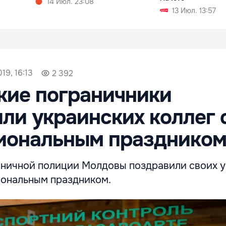
14 Июл. 23:08
13 Июл. 13:57
19, 16:13
2 392
кие пограничники
ли украинских коллег 
иональным празднико
ничной полиции Молдовы поздравили своих у
иональным праздником.