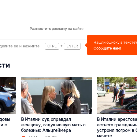
Разместить рекламу на сайте
Нашли ошибку в тексте
+
делите ее и нажмите
CTRL
ENTER
Сообщите нам!
сти
лдовы
В Италии суд оправдал
В Италии арестова
и с
женщину, задушившую мать с
летнего граждани
болезнью Альцгеймера
устроил погром в 
мачете