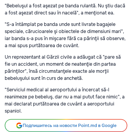
"Bebeluşul a fost aşezat pe banda rulantă. Nu ştiu dacă
a fost aşezat direct sau în nacelă", a menţionat ea.
"S-a întâmplat pe banda unde sunt livrate bagajele
speciale, cărucioarele şi obiectele de dimensiuni mari",
iar banda s-a pus în mişcare fără ca părinţii să observe,
a mai spus purtătoarea de cuvânt.
Un reprezentant al Gărzii civile a adăugat că "pare să
fie un accident, un moment de neatenţie din partea
părinţilor", însă circumstanţele exacte ale morţii
bebeluşului sunt în curs de anchetă.
"Serviciul medical al aeroportului a încercat să-l
reanimeze pe bebeluş, dar nu a mai putut face nimic", a
mai declarat purtătoarea de cuvânt a aeroportului
spaniol.
Подпишитесь на новости Point.md в Google