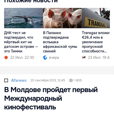
Похожие новости
ДНК-тест не
В Паланке
Transgaz вложит
подтвердил, что
подтверждена
€26,4 млн в
мёртвый кит на
вспышка
увеличение
датском острове —
африканской чумы
пропускной
это Тимми
свиней
способности
газопровода в
22 Июл. 22:30
вчера
23 Июл. 19:44
Молдову
Alfanews
20 сентября 2013, 12:45
1 605
В Молдове пройдет первый
Международный
кинофестиваль