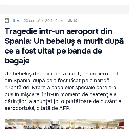
Rtv
20 сентября 2013, 12:44
671
Tragedie într-un aeroport din
Spania: Un bebeluş a murit după
ce a fost uitat pe banda de
bagaje
Un bebeluş de cinci luni a murit, pe un aeroport
din Spania, după ce a fost lăsat pe o bandă
rulantă de livrare a bagajelor speciale care s-a
pus în mişcare, într-un moment de neatenţie a
părinţilor, a anunţat joi o purtătoare de cuvânt a
aeroportului, citată de AFP.