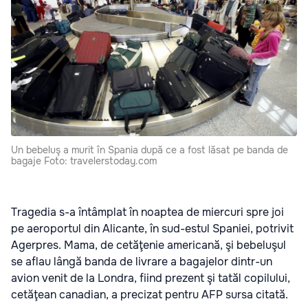
Un bebeluş a murit în Spania după ce a fost lăsat pe banda de
bagaje Foto: travelerstoday.com
Tragedia s-a întâmplat în noaptea de miercuri spre joi
pe aeroportul din Alicante, în sud-estul Spaniei, potrivit
Agerpres. Mama, de cetăţenie americană, şi bebeluşul
se aflau lângă banda de livrare a bagajelor dintr-un
avion venit de la Londra, fiind prezent şi tatăl copilului,
cetăţean canadian, a precizat pentru AFP sursa citată.