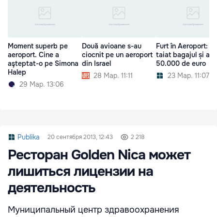
Moment superb pe
Două avioane s-au
Furt în Aeroport: A
aeroport. Cine a
ciocnit pe un aeroport
taiat bagajul și a f
aşteptat-o pe Simona
din Israel
50.000 de euro
Halep
28 Мар. 11:11
23 Мар. 11:07
29 Мар. 13:06
Publika
20 сентября 2013, 12:43
2 218
Ресторан Golden Nica может
лишиться лицензии на
деятельность
Муниципальный центр здравоохранения