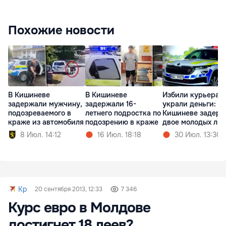
Похожие новости
В Кишиневе
В Кишиневе
Избили курьера и
задержали мужчину,
задержали 16-
украли деньги: в
подозреваемого в
летнего подростка по
Кишиневе задер
краже из автомобиля
подозрению в краже
двое молодых лю
8 Июл. 14:12
16 Июл. 18:18
30 Июл. 13:30
Kp
20 сентября 2013, 12:33
7 346
Курс евро в Молдове
достигнет 18 леев?