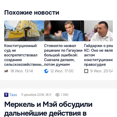
Похожие новости
Конституционный
Стояногло назвал
Гайдаржи о реше
суд не
решение по Гагаузии
КС: Оно не являе
воспрепятствовал
большой ошибкой:
актом
созданию
Сначала делаем,
конституционног
сельскохозяйственны
потом думаем
правосудия
х палат в Молдове
18 Июл. 13:14
12 Июл. 17:00
9 Июл. 20:04
Tass
11 декабря 2018, 18:11
1 390
Меркель и Мэй обсудили
дальнейшие действия в