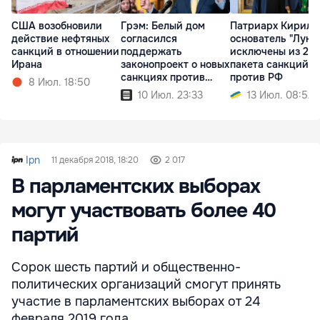
США возобновили
Грэм: Белый дом
Патриарх Кирилл
действие нефтяных
согласился
основатель "Луко
санкций в отношении
поддержать
исключены из 21-
Ирана
законопроект о новых
пакета санкций Е
санкциях против
против РФ
8 Июл. 18:50
России
10 Июл. 23:33
13 Июл. 08:52
Ipn
11 декабря 2018, 18:20
2 017
В парламентских выборах
могут участвовать более 40
партий
Сорок шесть партий и общественно-
политических организаций смогут принять
участие в парламентских выборах от 24
февраля 2019 года.