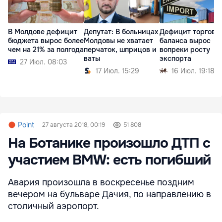
В Молдове дефицит
Депутат: В больницах
Дефицит торгово
бюджета вырос более
Молдовы не хватает
баланса вырос
чем на 21% за полгода
перчаток, шприцов и
вопреки росту
ваты
экспорта
27 Июл. 08:03
17 Июл. 15:29
16 Июл. 19:18
Point
27 августа 2018, 00:19
51 808
На Ботанике произошло ДТП с
участием BMW: есть погибший
Авария произошла в воскресенье поздним
вечером на бульваре Дачия, по направлению в
столичный аэропорт.