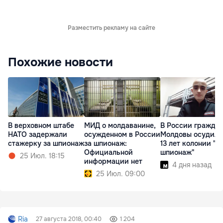
Разместить рекламу на сайте
Похожие новости
В верховном штабе
МИД о молдаванине,
В России гражда
НАТО задержали
осужденном в России
Молдовы осудили
стажерку за шпионаж
за шпионаж:
13 лет колонии "за
Официальной
шпионаж"
25 Июл. 18:15
информации нет
4 дня назад
25 Июл. 09:00
Ria
27 августа 2018, 00:40
1 204