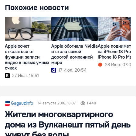
Похожие новости
Apple хочет
Apple обогнала Nvidia
Apple поднимет ц
отказаться от
и стала самой
на iPhone 18 Pro и
функции записи
дорогой компанией
iPhone 18 Pro Max
видео в новых умных
мира
23 Июл. 07:00
очках
17 Июл. 20:54
27 Июл. 15:51
Gagauzinfo
14 августа 2018, 18:07
1 448
Жители многоквартирного
дома из Вулканешт пятый день
живут без воды