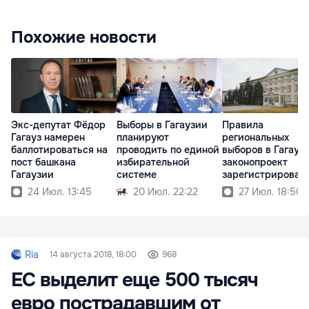
Похожие новости
Экс-депутат Фёдор
Выборы в Гагаузии
Правила
Гагауз намерен
планируют
региональных
баллотироваться на
проводить по единой
выборов в Гагауз
пост башкана
избирательной
законопроект
Гагаузии
системе
зарегистрирован 
парламенте
24 Июл. 13:45
20 Июл. 22:22
27 Июл. 18:50
Ria
14 августа 2018, 18:00
968
ЕС выделит еще 500 тысяч
евро пострадавшим от