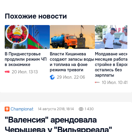
Похожие новости
В Приднестровье
Власти Кишинева
Молдаване неско
продлили режим ЧП
создают запасы воды
месяцев работали
в экономике
и топлива на фоне
стройке в Европе,
режима тревоги
остались без
20 Июл. 13:13
зарплаты
29 Июл. 22:06
10 Июл. 10:41
Championat
14 августа 2018, 18:14
1 430
"Валенсия" арендовала
Черышева у "Вильярреала"