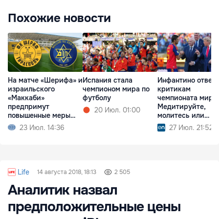
Похожие новости
На матче «Шерифа» и
Испания стала
Инфантино ответ
израильского
чемпионом мира по
критикам
«Маккаби»
футболу
чемпионата мира:
предпримут
Медитируйте,
20 Июл. 01:00
повышенные меры
молитесь или
безопасности
смотрите футбол
23 Июл. 14:36
27 Июл. 21:52
Life
14 августа 2018, 18:13
2 505
Аналитик назвал
предположительные цены